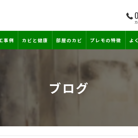
0
工事例
カビと健康
部屋のカビ
プレモの特徴
よ
て―
小さな防カビ工事
床下のカビ
壁紙下地防カビ工事
建築中のカビ
ブログ
壁紙カビ・壁紙下地のカビ
漏水事故のカビ
カビと結露対策
雨漏りによるカビ
賃貸住宅のカビ
コンクリートのカビ
カビ臭い部屋
部屋の除菌消臭