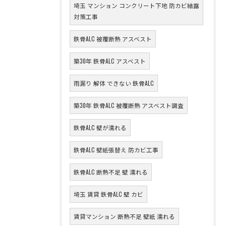
埼玉 マンション コンクリート下地 防カビ結露
対策工事
鉄骨ALC 被覆断熱 アスベスト
築30年 鉄骨ALC アスベスト
雨漏り 解体 できない 鉄骨ALC
築30年 鉄骨ALC 被覆断熱 アスベスト調査
鉄骨ALC 壁が濡れる
鉄骨ALC 壁紙張替え 防カビ工事
鉄骨ALC 断熱不足 壁 濡れる
埼玉 賃貸 鉄骨ALC 壁 カビ
賃貸マンション 断熱不足 壁紙 濡れる