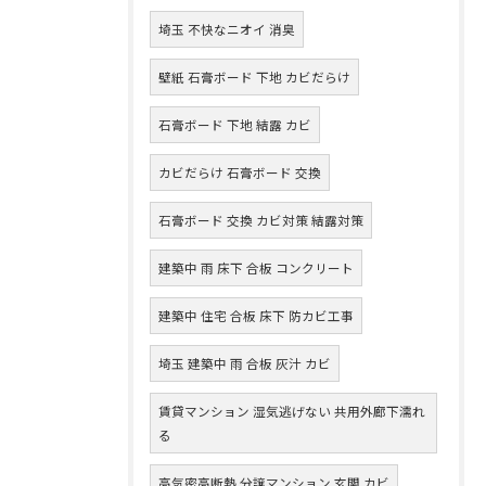
埼玉 不快なニオイ 消臭
壁紙 石膏ボード 下地 カビだらけ
石膏ボード 下地 結露 カビ
カビだらけ 石膏ボード 交換
石膏ボード 交換 カビ対策 結露対策
建築中 雨 床下 合板 コンクリート
建築中 住宅 合板 床下 防カビ工事
埼玉 建築中 雨 合板 灰汁 カビ
賃貸マンション 湿気逃げない 共用外廊下濡れ
る
高気密高断熱 分譲マンション 玄関 カビ