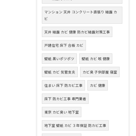
マンション 天井 コンクリート直張り 結露 カ
ビ
天井 結露 カビ 健康 防カビ結露対策工事
戸建住宅 床下 合板 カビ
壁紙 黒いポツポツ
壁紙 カビ 咳 健康
壁紙 カビ 気管支炎
カビ臭 子供部屋 寝室
住まい 床下 防カビ工事
カビ 健康
床下 防カビ工事 専門業者
東京 カビ臭い 地下室
地下室 壁紙 カビ ３年保証 防カビ工事