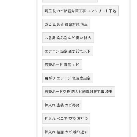
埼玉 防カビ結露対策工事 コンクリート下地
カビ 止める 結露対策 埼玉
お香臭 染み込んだ 臭い 除去
エアコン 設定温度 20℃以下
石膏ボード 湿気 カビ
暑がり エアコン 低温度設定
石膏ボード交換 防カビ結露対策工事 埼玉
押入れ 塗装 カビ再発
押入れ ベニア 交換 波打つ
押入れ 結露 カビ 繰り返す