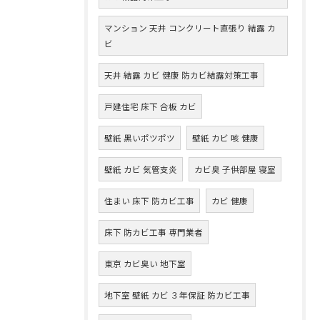
マンション 天井 コンクリート直張り 結露 カ
ビ
天井 結露 カビ 健康 防カビ結露対策工事
戸建住宅 床下 合板 カビ
壁紙 黒いポツポツ
壁紙 カビ 咳 健康
壁紙 カビ 気管支炎
カビ臭 子供部屋 寝室
住まい 床下 防カビ工事
カビ 健康
床下 防カビ工事 専門業者
東京 カビ臭い 地下室
地下室 壁紙 カビ ３年保証 防カビ工事