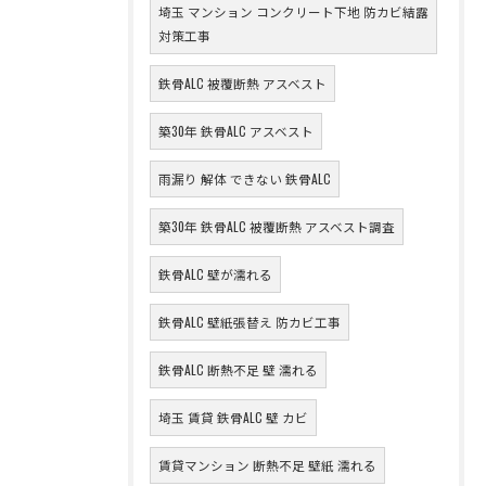
埼玉 マンション コンクリート下地 防カビ結露
対策工事
鉄骨ALC 被覆断熱 アスベスト
築30年 鉄骨ALC アスベスト
雨漏り 解体 できない 鉄骨ALC
築30年 鉄骨ALC 被覆断熱 アスベスト調査
鉄骨ALC 壁が濡れる
鉄骨ALC 壁紙張替え 防カビ工事
鉄骨ALC 断熱不足 壁 濡れる
埼玉 賃貸 鉄骨ALC 壁 カビ
賃貸マンション 断熱不足 壁紙 濡れる