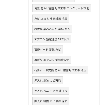
埼玉 防カビ結露対策工事 コンクリート下地
カビ 止める 結露対策 埼玉
お香臭 染み込んだ 臭い 除去
エアコン 設定温度 20℃以下
石膏ボード 湿気 カビ
暑がり エアコン 低温度設定
石膏ボード交換 防カビ結露対策工事 埼玉
押入れ 塗装 カビ再発
押入れ ベニア 交換 波打つ
押入れ 結露 カビ 繰り返す