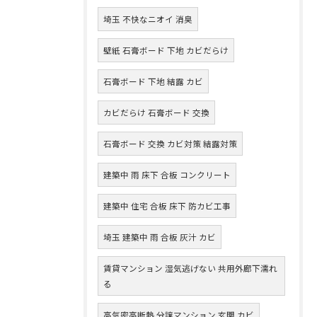
埼玉 不快なニオイ 消臭
壁紙 石膏ボード 下地 カビだらけ
石膏ボード 下地 結露 カビ
カビだらけ 石膏ボード 交換
石膏ボード 交換 カビ対策 結露対策
建築中 雨 床下 合板 コンクリート
建築中 住宅 合板 床下 防カビ工事
埼玉 建築中 雨 合板 灰汁 カビ
賃貸マンション 湿気逃げない 共用外廊下濡れ
る
高気密高断熱 分譲マンション 玄関 カビ