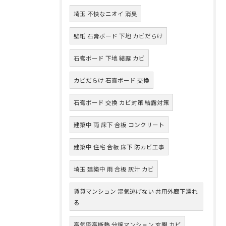
埼玉 不快なニオイ 消臭
壁紙 石膏ボード 下地 カビだらけ
石膏ボード 下地 結露 カビ
カビだらけ 石膏ボード 交換
石膏ボード 交換 カビ対策 結露対策
建築中 雨 床下 合板 コンクリート
建築中 住宅 合板 床下 防カビ工事
埼玉 建築中 雨 合板 灰汁 カビ
賃貸マンション 湿気逃げない 共用外廊下濡れ
る
高気密高断熱 分譲マンション 玄関 カビ