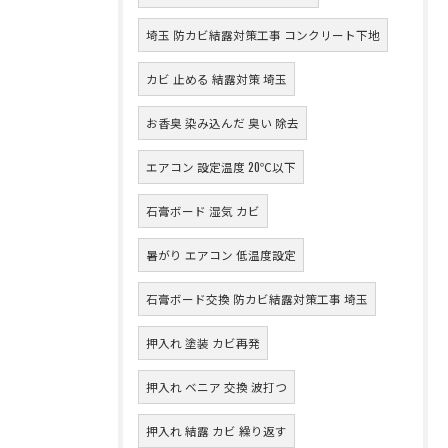
埼玉 防カビ結露対策工事 コンクリート下地
カビ 止める 結露対策 埼玉
お香臭 染み込んだ 臭い 除去
エアコン 設定温度 20℃以下
石膏ボード 湿気 カビ
暑がり エアコン 低温度設定
石膏ボード交換 防カビ結露対策工事 埼玉
押入れ 塗装 カビ再発
押入れ ベニア 交換 波打つ
押入れ 結露 カビ 繰り返す