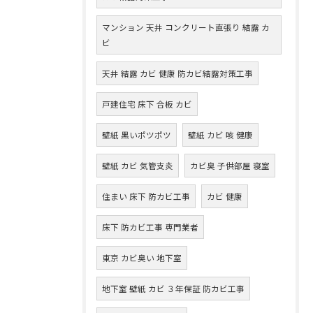
マンション 天井 コンクリート直張り 結露 カ
ビ
天井 結露 カビ 健康 防カビ結露対策工事
戸建住宅 床下 合板 カビ
壁紙 黒いポツポツ
壁紙 カビ 咳 健康
壁紙 カビ 気管支炎
カビ臭 子供部屋 寝室
住まい 床下 防カビ工事
カビ 健康
床下 防カビ工事 専門業者
東京 カビ臭い 地下室
地下室 壁紙 カビ ３年保証 防カビ工事