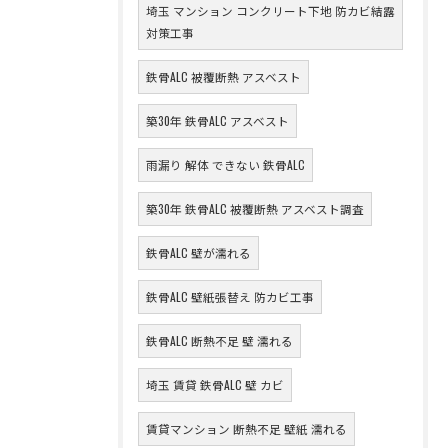
埼玉 マンション コンクリート下地 防カビ結露
対策工事
鉄骨ALC 被覆断熱 アスベスト
築30年 鉄骨ALC アスベスト
雨漏り 解体 できない 鉄骨ALC
築30年 鉄骨ALC 被覆断熱 アスベスト調査
鉄骨ALC 壁が濡れる
鉄骨ALC 壁紙張替え 防カビ工事
鉄骨ALC 断熱不足 壁 濡れる
埼玉 賃貸 鉄骨ALC 壁 カビ
賃貸マンション 断熱不足 壁紙 濡れる