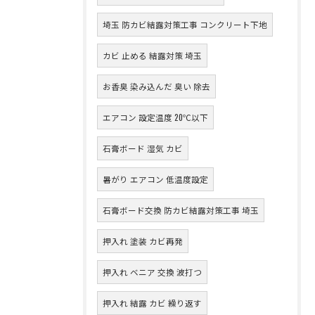
埼玉 防カビ結露対策工事 コンクリート下地
カビ 止める 結露対策 埼玉
お香臭 染み込んだ 臭い 除去
エアコン 設定温度 20℃以下
石膏ボード 湿気 カビ
暑がり エアコン 低温度設定
石膏ボード交換 防カビ結露対策工事 埼玉
押入れ 塗装 カビ再発
押入れ ベニア 交換 波打つ
押入れ 結露 カビ 繰り返す