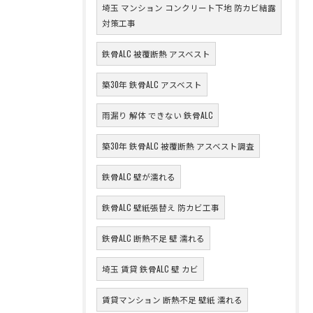
埼玉 マンション コンクリート下地 防カビ結露
対策工事
鉄骨ALC 被覆断熱 アスベスト
築30年 鉄骨ALC アスベスト
雨漏り 解体 できない 鉄骨ALC
築30年 鉄骨ALC 被覆断熱 アスベスト調査
鉄骨ALC 壁が濡れる
鉄骨ALC 壁紙張替え 防カビ工事
鉄骨ALC 断熱不足 壁 濡れる
埼玉 賃貸 鉄骨ALC 壁 カビ
賃貸マンション 断熱不足 壁紙 濡れる