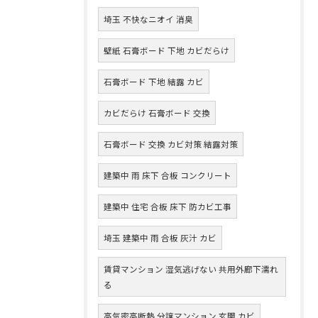
埼玉 不快なニオイ 消臭
壁紙 石膏ボード 下地 カビだらけ
石膏ボード 下地 結露 カビ
カビだらけ 石膏ボード 交換
石膏ボード 交換 カビ対策 結露対策
建築中 雨 床下 合板 コンクリート
建築中 住宅 合板 床下 防カビ工事
埼玉 建築中 雨 合板 灰汁 カビ
賃貸マンション 湿気逃げない 共用外廊下濡れ
る
高気密高断熱 分譲マンション 玄関 カビ