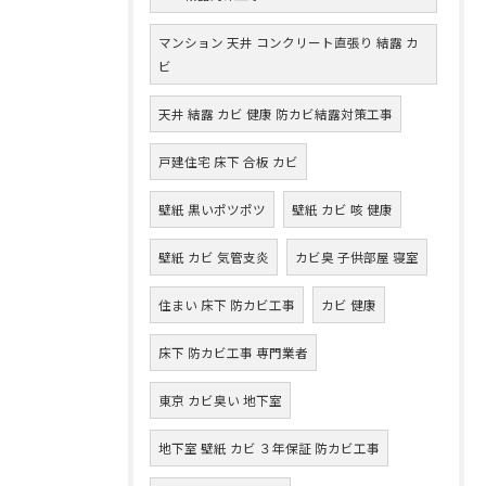
マンション 天井 コンクリート直張り 結露 カ
ビ
天井 結露 カビ 健康 防カビ結露対策工事
戸建住宅 床下 合板 カビ
壁紙 黒いポツポツ
壁紙 カビ 咳 健康
壁紙 カビ 気管支炎
カビ臭 子供部屋 寝室
住まい 床下 防カビ工事
カビ 健康
床下 防カビ工事 専門業者
東京 カビ臭い 地下室
地下室 壁紙 カビ ３年保証 防カビ工事