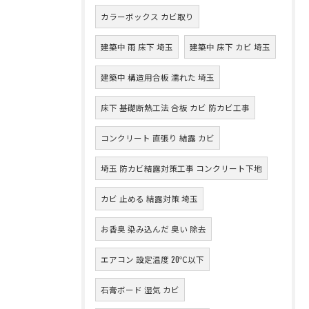
カラーボックス カビ取り
建築中 雨 床下 埼玉
建築中 床下 カビ 埼玉
建築中 構造用合板 濡れた 埼玉
床下 基礎断熱工法 合板 カビ 防カビ工事
コンクリート 直張り 結露 カビ
埼玉 防カビ結露対策工事 コンクリート下地
カビ 止める 結露対策 埼玉
お香臭 染み込んだ 臭い 除去
エアコン 設定温度 20℃以下
石膏ボード 湿気 カビ