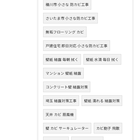
桶川市 小さな 防カビ工事
さいたま市 小さな防カビ工事
無垢フローリング カビ
戸建住宅 即日対応 小さな防カビ工事
壁紙 結露 毎朝 拭く
壁紙 水滴 毎日 拭く
マンション 壁紙 結露
コンクリート壁 結露対策
埼玉 結露対策工事
壁紙 濡れる 結露対策
天井 カビ 扇風機
壁 カビ サーキュレーター
カビ胞子 飛散