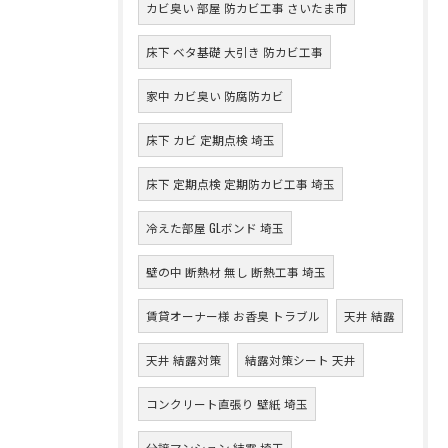
カビ臭い 部屋 防カビ工事 さいたま市
床下 ベタ基礎 大引き 防カビ工事
家中 カビ臭い 防腐防カビ
床下 カビ 定期点検 埼玉
床下 定期点検 定期防カビ工事 埼玉
冷えた部屋 GLボンド 埼玉
壁の中 断熱材 無し 断熱工事 埼玉
賃貸オーナー様 お香臭 トラブル
天井 結露
天井 結露対策
結露対策シート 天井
コンクリート直張り 壁紙 埼玉
分譲マンション 結露 埼玉