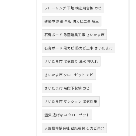
フローリング 下地 構造用合板 カビ
建築中 新築 合板 防カビ工事 埼玉
石膏ボード 除菌消臭工事 さいたま市
石膏ボード 黒カビ 防カビ工事 さいたま市
さいたま市 湿気取り 満水 押入れ
さいたま市 クローゼット カビ
さいたま市 階段下収納 カビ
さいたま市 マンション 湿気対策
湿気 逃げない クローゼット
大規模修繕会社 壁紙張替え カビ再発