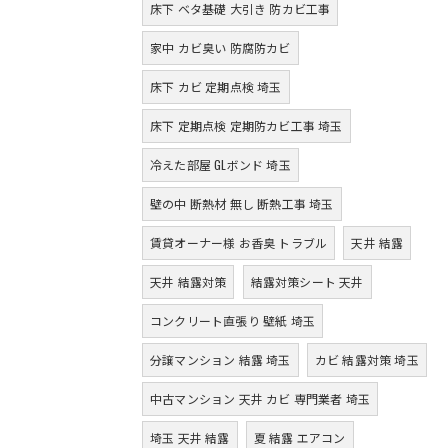
床下 ベタ基礎 大引き 防カビ工事
家中 カビ臭い 防腐防カビ
床下 カビ 定期点検 埼玉
床下 定期点検 定期防カビ工事 埼玉
冷えた部屋 GLボンド 埼玉
壁の中 断熱材 無し 断熱工事 埼玉
賃貸オーナー様 お香臭 トラブル
天井 結露
天井 結露対策
結露対策シート 天井
コンクリート直張り 壁紙 埼玉
分譲マンション 結露 埼玉
カビ 結露対策 埼玉
中古マンション 天井 カビ 専門業者 埼玉
埼玉 天井 結露
夏 結露 エアコン