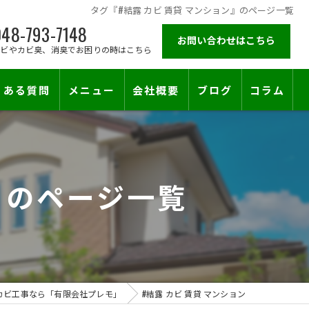
タグ『#結露 カビ 賃貸 マンション』のページ一覧
48-793-7148
お問い合わせはこちら
カビやカビ臭、消臭でお困りの時はこちら
くある質問
メニュー
会社概要
ブログ
コラム
施工対応エリア
』のページ一覧
カビ工事なら「有限会社プレモ」
#結露 カビ 賃貸 マンション
止符を。賃貸オーナー様が最後に頼る専門工事