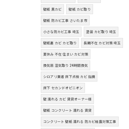
壁紙 黒カビ
壁紙 カビ取り
壁紙 防カビ工事 さいたま市
小さな防カビ工事 埼玉
塗装 カビ取り 埼玉
壁紙裏 カビ カビ取り
長期不在 カビ対策 埼玉
夏休み 不在 住まい カビ対策
換気扇 湿気取り 24時間換気
シロアリ業者 床下点検 カビ 指摘
床下 セカンドオピニオン
壁 濡れる カビ 賃貸オーナー様
壁紙 コンクリート 濡れる 賃貸
コンクリート 壁紙 濡れる 防カビ結露対策工事