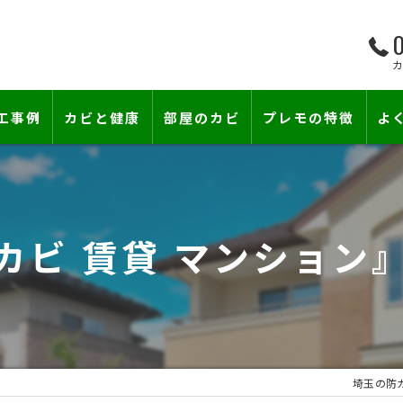
0
工事例
カビと健康
部屋のカビ
プレモの特徴
よ
て―
小さな防カビ工事
床下のカビ
壁紙下地防カビ工事
建築中のカビ
 カビ 賃貸 マンション
壁紙カビ・壁紙下地のカビ
漏水事故のカビ
カビと結露対策
雨漏りによるカビ
賃貸住宅のカビ
コンクリートのカビ
埼玉の防
『またか…』の天井結露クレームに終
部屋の除菌消臭