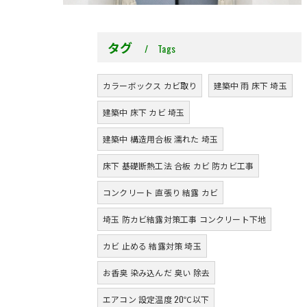
タグ
Tags
カラーボックス カビ取り
建築中 雨 床下 埼玉
建築中 床下 カビ 埼玉
建築中 構造用合板 濡れた 埼玉
床下 基礎断熱工法 合板 カビ 防カビ工事
コンクリート 直張り 結露 カビ
埼玉 防カビ結露対策工事 コンクリート下地
カビ 止める 結露対策 埼玉
お香臭 染み込んだ 臭い 除去
エアコン 設定温度 20℃以下