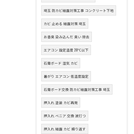
埼玉 防カビ結露対策工事 コンクリート下地
カビ 止める 結露対策 埼玉
お香臭 染み込んだ 臭い 除去
エアコン 設定温度 20℃以下
石膏ボード 湿気 カビ
暑がり エアコン 低温度設定
石膏ボード交換 防カビ結露対策工事 埼玉
押入れ 塗装 カビ再発
押入れ ベニア 交換 波打つ
押入れ 結露 カビ 繰り返す