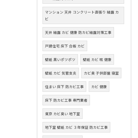
マンション 天井 コンクリート直張り 結露 カ
ビ
天井 結露 カビ 健康 防カビ結露対策工事
戸建住宅 床下 合板 カビ
壁紙 黒いポツポツ
壁紙 カビ 咳 健康
壁紙 カビ 気管支炎
カビ臭 子供部屋 寝室
住まい 床下 防カビ工事
カビ 健康
床下 防カビ工事 専門業者
東京 カビ臭い 地下室
地下室 壁紙 カビ ３年保証 防カビ工事