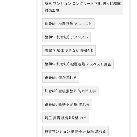
埼玉 マンション コンクリート下地 防カビ結露
対策工事
鉄骨ALC 被覆断熱 アスベスト
築30年 鉄骨ALC アスベスト
雨漏り 解体 できない 鉄骨ALC
築30年 鉄骨ALC 被覆断熱 アスベスト調査
鉄骨ALC 壁が濡れる
鉄骨ALC 壁紙張替え 防カビ工事
鉄骨ALC 断熱不足 壁 濡れる
埼玉 賃貸 鉄骨ALC 壁 カビ
賃貸マンション 断熱不足 壁紙 濡れる