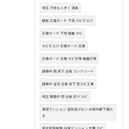
埼玉 不快なニオイ 消臭
壁紙 石膏ボード 下地 カビだらけ
石膏ボード 下地 結露 カビ
カビだらけ 石膏ボード 交換
石膏ボード 交換 カビ対策 結露対策
建築中 雨 床下 合板 コンクリート
建築中 住宅 合板 床下 防カビ工事
埼玉 建築中 雨 合板 灰汁 カビ
賃貸マンション 湿気逃げない 共用外廊下濡れ
る
高気密高断熱 分譲マンション 玄関 カビ