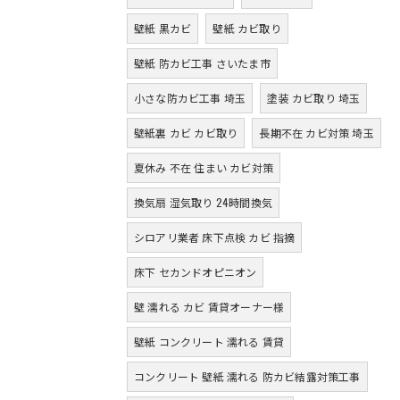
壁紙 黒カビ
壁紙 カビ取り
壁紙 防カビ工事 さいたま市
小さな防カビ工事 埼玉
塗装 カビ取り 埼玉
壁紙裏 カビ カビ取り
長期不在 カビ対策 埼玉
夏休み 不在 住まい カビ対策
換気扇 湿気取り 24時間換気
シロアリ業者 床下点検 カビ 指摘
床下 セカンドオピニオン
壁 濡れる カビ 賃貸オーナー様
壁紙 コンクリート 濡れる 賃貸
コンクリート 壁紙 濡れる 防カビ結露対策工事