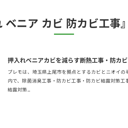
カビ臭い部屋
れ ベニア カビ 防カビ工事
半地下・地下室のカビ
砂壁・珪藻土のカビ
押入れ・収納・クローゼットのカビ
押入れベニアカビを減らす断熱工事・防カビ
プレモは、埼玉県上尾市を拠点とするカビとニオイの専
内で、除菌消臭工事・防カビ工事・防カビ結露対策工
結露対策…