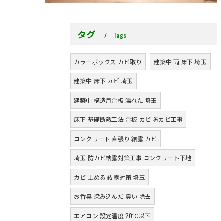
タグ
Tags
カラーボックス カビ取り
建築中 雨 床下 埼玉
建築中 床下 カビ 埼玉
建築中 構造用合板 濡れた 埼玉
床下 基礎断熱工法 合板 カビ 防カビ工事
コンクリート 直張り 結露 カビ
埼玉 防カビ結露対策工事 コンクリート下地
カビ 止める 結露対策 埼玉
お香臭 染み込んだ 臭い 除去
エアコン 設定温度 20℃以下