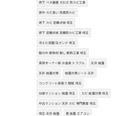
床下 ベタ基礎 大引き 防カビ工事
家中 カビ臭い 防腐防カビ
床下 カビ 定期点検 埼玉
床下 定期点検 定期防カビ工事 埼玉
冷えた部屋 GLボンド 埼玉
壁の中 断熱材 無し 断熱工事 埼玉
賃貸オーナー様 お香臭 トラブル
天井 結露
天井 結露対策
結露対策シート 天井
コンクリート直張り 壁紙 埼玉
分譲マンション 結露 埼玉
カビ 結露対策 埼玉
中古マンション 天井 カビ 専門業者 埼玉
埼玉 天井 結露
夏 結露 エアコン