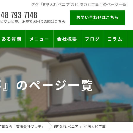
タグ『#押入れ ベニア カビ 防カビ工事』のページ一覧
48-793-7148
お問い合わせはこちら
カビやカビ臭、消臭でお困りの時はこちら
くある質問
メニュー
会社概要
ブログ
コラム
施工対応エリア
事』のページ一覧
工事なら「有限会社プレモ」
#押入れ ベニア カビ 防カビ工事
止符を。賃貸オーナー様が最後に頼る専門工事