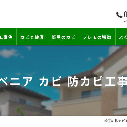
0
工事例
カビと健康
部屋のカビ
プレモの特徴
よ
て―
小さな防カビ工事
床下のカビ
壁紙下地防カビ工事
建築中のカビ
 ベニア カビ 防カビ工
壁紙カビ・壁紙下地のカビ
漏水事故のカビ
カビと結露対策
雨漏りによるカビ
賃貸住宅のカビ
コンクリートのカビ
埼玉の防カビ
『またか…』の天井結露クレームに終
部屋の除菌消臭