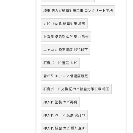
埼玉 防カビ結露対策工事 コンクリート下地
カビ 止める 結露対策 埼玉
お香臭 染み込んだ 臭い 除去
エアコン 設定温度 20℃以下
石膏ボード 湿気 カビ
暑がり エアコン 低温度設定
石膏ボード交換 防カビ結露対策工事 埼玉
押入れ 塗装 カビ再発
押入れ ベニア 交換 波打つ
押入れ 結露 カビ 繰り返す