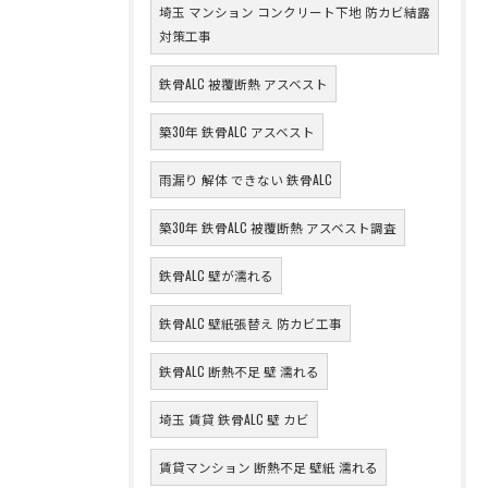
埼玉 マンション コンクリート下地 防カビ結露
対策工事
鉄骨ALC 被覆断熱 アスベスト
築30年 鉄骨ALC アスベスト
雨漏り 解体 できない 鉄骨ALC
築30年 鉄骨ALC 被覆断熱 アスベスト調査
鉄骨ALC 壁が濡れる
鉄骨ALC 壁紙張替え 防カビ工事
鉄骨ALC 断熱不足 壁 濡れる
埼玉 賃貸 鉄骨ALC 壁 カビ
賃貸マンション 断熱不足 壁紙 濡れる