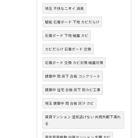
埼玉 不快なニオイ 消臭
壁紙 石膏ボード 下地 カビだらけ
石膏ボード 下地 結露 カビ
カビだらけ 石膏ボード 交換
石膏ボード 交換 カビ対策 結露対策
建築中 雨 床下 合板 コンクリート
建築中 住宅 合板 床下 防カビ工事
埼玉 建築中 雨 合板 灰汁 カビ
賃貸マンション 湿気逃げない 共用外廊下濡れ
る
高気密高断熱 分譲マンション 玄関 カビ