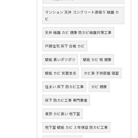
マンション 天井 コンクリート直張り 結露 カ
ビ
天井 結露 カビ 健康 防カビ結露対策工事
戸建住宅 床下 合板 カビ
壁紙 黒いポツポツ
壁紙 カビ 咳 健康
壁紙 カビ 気管支炎
カビ臭 子供部屋 寝室
住まい 床下 防カビ工事
カビ 健康
床下 防カビ工事 専門業者
東京 カビ臭い 地下室
地下室 壁紙 カビ ３年保証 防カビ工事