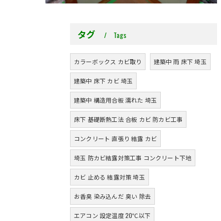
タグ
Tags
カラーボックス カビ取り
建築中 雨 床下 埼玉
建築中 床下 カビ 埼玉
建築中 構造用合板 濡れた 埼玉
床下 基礎断熱工法 合板 カビ 防カビ工事
コンクリート 直張り 結露 カビ
埼玉 防カビ結露対策工事 コンクリート下地
カビ 止める 結露対策 埼玉
お香臭 染み込んだ 臭い 除去
エアコン 設定温度 20℃以下