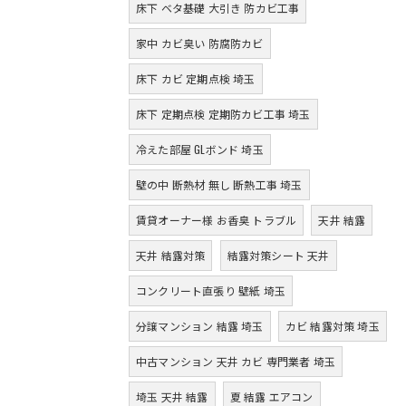
床下 ベタ基礎 大引き 防カビ工事
家中 カビ臭い 防腐防カビ
床下 カビ 定期点検 埼玉
床下 定期点検 定期防カビ工事 埼玉
冷えた部屋 GLボンド 埼玉
壁の中 断熱材 無し 断熱工事 埼玉
賃貸オーナー様 お香臭 トラブル
天井 結露
天井 結露対策
結露対策シート 天井
コンクリート直張り 壁紙 埼玉
分譲マンション 結露 埼玉
カビ 結露対策 埼玉
中古マンション 天井 カビ 専門業者 埼玉
埼玉 天井 結露
夏 結露 エアコン