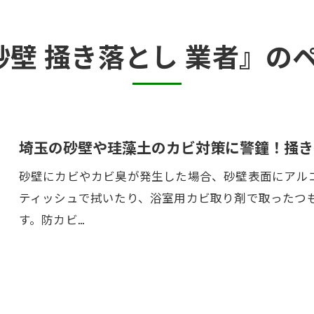
半地下・地下室のカビ
砂壁 掻き落とし 業者』の
砂壁・珪藻土のカビ
押入れ・収納・クローゼットのカビ
埼玉の砂壁や珪藻土のカビ対策に警鐘！掻き
砂壁にカビやカビ臭が発生した場合、砂壁表面にアル
ティッシュで拭いたり、浴室用カビ取り剤で取ったつ
す。防カビ…