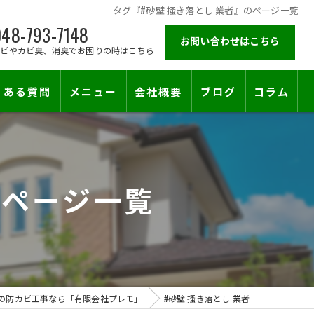
タグ『#砂壁 掻き落とし 業者』のページ一覧
48-793-7148
お問い合わせはこちら
カビやカビ臭、消臭でお困りの時はこちら
くある質問
メニュー
会社概要
ブログ
コラム
施工対応エリア
のページ一覧
の防カビ工事なら「有限会社プレモ」
#砂壁 掻き落とし 業者