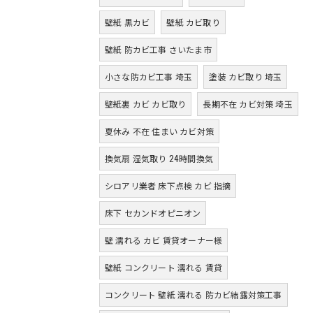
壁紙 黒カビ
壁紙 カビ取り
壁紙 防カビ工事 さいたま市
小さな防カビ工事 埼玉
塗装 カビ取り 埼玉
壁紙裏 カビ カビ取り
長期不在 カビ対策 埼玉
夏休み 不在 住まい カビ対策
換気扇 湿気取り 24時間換気
シロアリ業者 床下点検 カビ 指摘
床下 セカンドオピニオン
壁 濡れる カビ 賃貸オーナー様
壁紙 コンクリート 濡れる 賃貸
コンクリート 壁紙 濡れる 防カビ結露対策工事