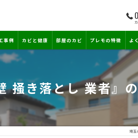
0
工事例
カビと健康
部屋のカビ
プレモの特徴
よ
て―
小さな防カビ工事
床下のカビ
壁紙下地防カビ工事
建築中のカビ
壁 掻き落とし 業者』
壁紙カビ・壁紙下地のカビ
漏水事故のカビ
カビと結露対策
雨漏りによるカビ
賃貸住宅のカビ
コンクリートのカビ
埼玉
カビ臭い部屋
部屋の除菌消臭