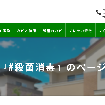
0
工事例
カビと健康
部屋のカビ
プレモの特徴
よ
て―
小さな防カビ工事
床下のカビ
壁紙下地防カビ工事
建築中のカビ
『#殺菌消毒』のペー
壁紙カビ・壁紙下地のカビ
コンクリートのカビ
賃貸住宅のカビ
漏水事故のカビ
『またか…』の天井結露クレームに終
雨漏りによるカビ
カビと結露対策
部屋の除菌消臭