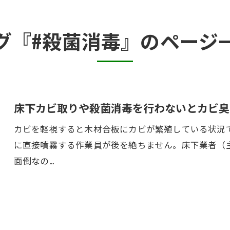
カビ臭い部屋
グ『#殺菌消毒』のページ
押入れ・収納・クローゼットのカビ
砂壁・珪藻土のカビ
半地下・地下室のカビ
床下カビ取りや殺菌消毒を行わないとカビ臭
カビを軽視すると木材合板にカビが繁殖している状況
に直接噴霧する作業員が後を絶ちません。床下業者（
面倒なの…