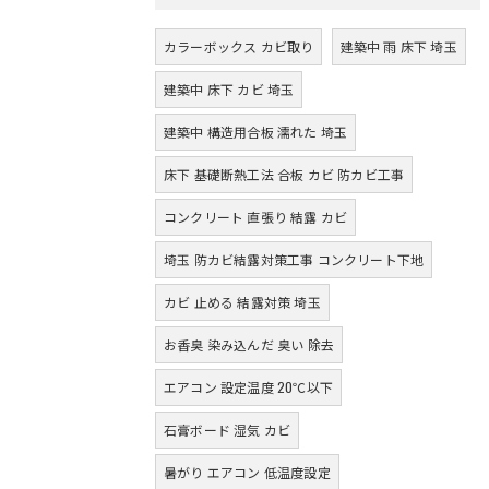
カラーボックス カビ取り
建築中 雨 床下 埼玉
建築中 床下 カビ 埼玉
建築中 構造用合板 濡れた 埼玉
床下 基礎断熱工法 合板 カビ 防カビ工事
コンクリート 直張り 結露 カビ
埼玉 防カビ結露対策工事 コンクリート下地
カビ 止める 結露対策 埼玉
お香臭 染み込んだ 臭い 除去
エアコン 設定温度 20℃以下
石膏ボード 湿気 カビ
暑がり エアコン 低温度設定