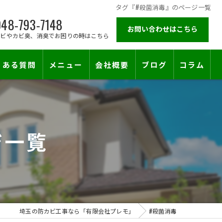
タグ『#殺菌消毒』のページ一覧
48-793-7148
お問い合わせはこちら
カビやカビ臭、消臭でお困りの時はこちら
くある質問
メニュー
会社概要
ブログ
コラム
施工対応エリア
ジ一覧
止符を。賃貸オーナー様が最後に頼る専門工事
埼玉の防カビ工事なら「有限会社プレモ」
#殺菌消毒