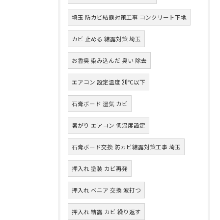
埼玉 防カビ結露対策工事 コンクリート下地
カビ 止める 結露対策 埼玉
お香臭 染み込んだ 臭い 除去
エアコン 設定温度 20℃以下
石膏ボード 湿気 カビ
暑がり エアコン 低温度設定
石膏ボード交換 防カビ結露対策工事 埼玉
押入れ 塗装 カビ再発
押入れ ベニア 交換 波打つ
押入れ 結露 カビ 繰り返す