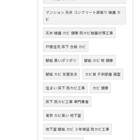
マンション 天井 コンクリート直張り 結露 カ
ビ
天井 結露 カビ 健康 防カビ結露対策工事
戸建住宅 床下 合板 カビ
壁紙 黒いポツポツ
壁紙 カビ 咳 健康
壁紙 カビ 気管支炎
カビ臭 子供部屋 寝室
住まい 床下 防カビ工事
カビ 健康
床下 防カビ工事 専門業者
東京 カビ臭い 地下室
地下室 壁紙 カビ ３年保証 防カビ工事