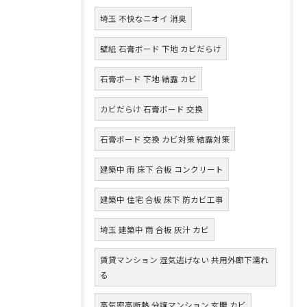
埼玉 不快なニオイ 消臭
壁紙 石膏ボード 下地 カビだらけ
石膏ボード 下地 結露 カビ
カビだらけ 石膏ボード 交換
石膏ボード 交換 カビ対策 結露対策
建築中 雨 床下 合板 コンクリート
建築中 住宅 合板 床下 防カビ工事
埼玉 建築中 雨 合板 灰汁 カビ
賃貸マンション 湿気逃げない 共用外廊下濡れ
る
高気密高断熱 分譲マンション 玄関 カビ