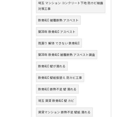
埼玉 マンション コンクリート下地 防カビ結露
対策工事
鉄骨ALC 被覆断熱 アスベスト
築30年 鉄骨ALC アスベスト
雨漏り 解体 できない 鉄骨ALC
築30年 鉄骨ALC 被覆断熱 アスベスト調査
鉄骨ALC 壁が濡れる
鉄骨ALC 壁紙張替え 防カビ工事
鉄骨ALC 断熱不足 壁 濡れる
埼玉 賃貸 鉄骨ALC 壁 カビ
賃貸マンション 断熱不足 壁紙 濡れる