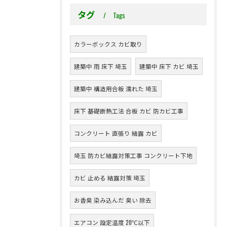
タグ
Tags
カラーボックス カビ取り
建築中 雨 床下 埼玉
建築中 床下 カビ 埼玉
建築中 構造用合板 濡れた 埼玉
床下 基礎断熱工法 合板 カビ 防カビ工事
コンクリート 直張り 結露 カビ
埼玉 防カビ結露対策工事 コンクリート下地
カビ 止める 結露対策 埼玉
お香臭 染み込んだ 臭い 除去
エアコン 設定温度 20℃以下