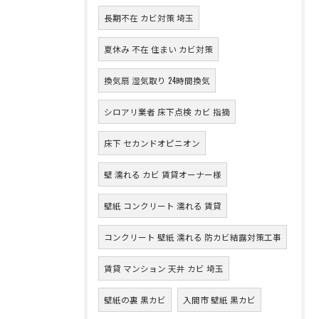
長期不在 カビ対策 埼玉
夏休み 不在 住まい カビ対策
換気扇 湿気取り 24時間換気
シロアリ業者 床下点検 カビ 指摘
床下 セカンドオピニオン
壁 濡れる カビ 賃貸オーナー様
壁紙 コンクリート 濡れる 賃貸
コンクリート 壁紙 濡れる 防カビ結露対策工事
賃貸 マンション 天井 カビ 埼玉
壁紙の裏 黒カビ
入間市 壁紙 黒カビ