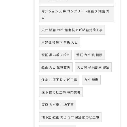
マンション 天井 コンクリート直張り 結露 カ
ビ
天井 結露 カビ 健康 防カビ結露対策工事
戸建住宅 床下 合板 カビ
壁紙 黒いポツポツ
壁紙 カビ 咳 健康
壁紙 カビ 気管支炎
カビ臭 子供部屋 寝室
住まい 床下 防カビ工事
カビ 健康
床下 防カビ工事 専門業者
東京 カビ臭い 地下室
地下室 壁紙 カビ ３年保証 防カビ工事