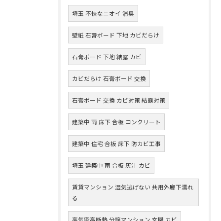
埼玉 不快なニオイ 消臭
壁紙 石膏ボード 下地 カビだらけ
石膏ボード 下地 結露 カビ
カビだらけ 石膏ボード 交換
石膏ボード 交換 カビ対策 結露対策
建築中 雨 床下 合板 コンクリート
建築中 住宅 合板 床下 防カビ工事
埼玉 建築中 雨 合板 灰汁 カビ
賃貸マンション 湿気逃げない 共用外廊下濡れ
る
高気密高断熱 分譲マンション 玄関 カビ