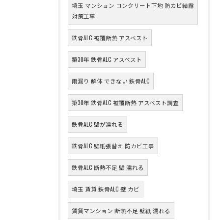
埼玉 マンション コンクリート下地 防カビ結露
対策工事
鉄骨ALC 被覆断熱 アスベスト
築30年 鉄骨ALC アスベスト
雨漏り 解体 できない 鉄骨ALC
築30年 鉄骨ALC 被覆断熱 アスベスト調査
鉄骨ALC 壁が濡れる
鉄骨ALC 壁紙張替え 防カビ工事
鉄骨ALC 断熱不足 壁 濡れる
埼玉 賃貸 鉄骨ALC 壁 カビ
賃貸マンション 断熱不足 壁紙 濡れる