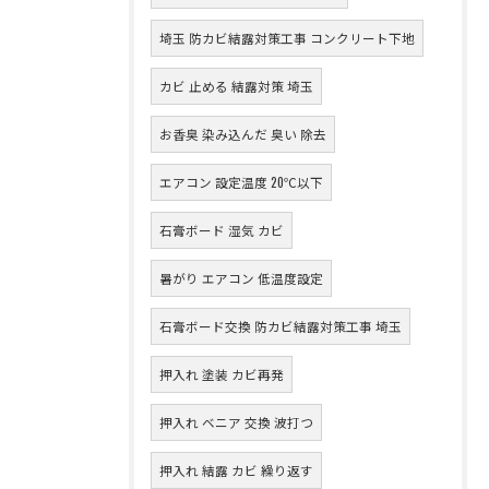
埼玉 防カビ結露対策工事 コンクリート下地
カビ 止める 結露対策 埼玉
お香臭 染み込んだ 臭い 除去
エアコン 設定温度 20℃以下
石膏ボード 湿気 カビ
暑がり エアコン 低温度設定
石膏ボード交換 防カビ結露対策工事 埼玉
押入れ 塗装 カビ再発
押入れ ベニア 交換 波打つ
押入れ 結露 カビ 繰り返す