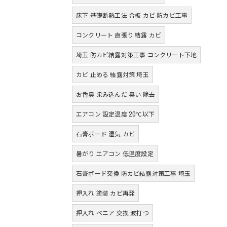
床下 基礎断熱工法 合板 カビ 防カビ工事
コンクリート 直張り 結露 カビ
埼玉 防カビ結露対策工事 コンクリート下地
カビ 止める 結露対策 埼玉
お香臭 染み込んだ 臭い 除去
エアコン 設定温度 20℃以下
石膏ボード 湿気 カビ
暑がり エアコン 低温度設定
石膏ボード交換 防カビ結露対策工事 埼玉
押入れ 塗装 カビ再発
押入れ ベニア 交換 波打つ