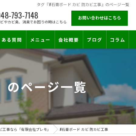
タグ『#石膏ボード カビ 防カビ工事』のページ一覧
48-793-7148
お問い合わせはこちら
カビやカビ臭、消臭でお困りの時はこちら
くある質問
メニュー
会社概要
ブログ
コラム
施工対応エリア
事』のページ一覧
ビ工事なら「有限会社プレモ」
#石膏ボード カビ 防カビ工事
止符を。賃貸オーナー様が最後に頼る専門工事