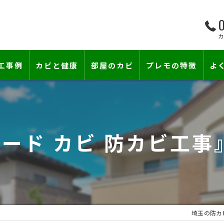
0
工事例
カビと健康
部屋のカビ
プレモの特徴
よ
て―
小さな防カビ工事
床下のカビ
壁紙下地防カビ工事
建築中のカビ
ード カビ 防カビ工
壁紙カビ・壁紙下地のカビ
漏水事故のカビ
カビと結露対策
雨漏りによるカビ
賃貸住宅のカビ
コンクリートのカビ
埼玉の防カ
『またか…』の天井結露クレームに終
部屋の除菌消臭