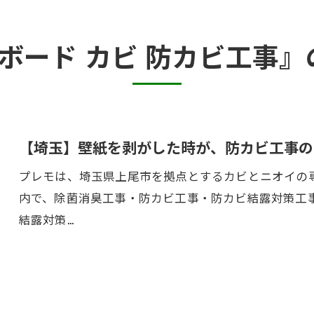
カビ臭い部屋
ボード カビ 防カビ工事
半地下・地下室のカビ
砂壁・珪藻土のカビ
押入れ・収納・クローゼットのカビ
【埼玉】壁紙を剥がした時が、防カビ工事の
プレモは、埼玉県上尾市を拠点とするカビとニオイの専
内で、除菌消臭工事・防カビ工事・防カビ結露対策工
結露対策…