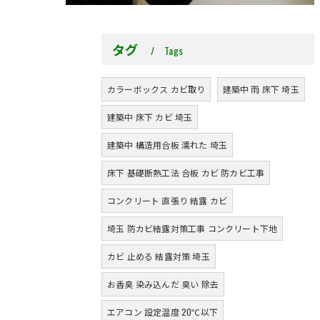
タグ
Tags
カラーボックス カビ取り
建築中 雨 床下 埼玉
建築中 床下 カビ 埼玉
建築中 構造用合板 濡れた 埼玉
床下 基礎断熱工法 合板 カビ 防カビ工事
コンクリート 直張り 結露 カビ
埼玉 防カビ結露対策工事 コンクリート下地
カビ 止める 結露対策 埼玉
お香臭 染み込んだ 臭い 除去
エアコン 設定温度 20℃以下