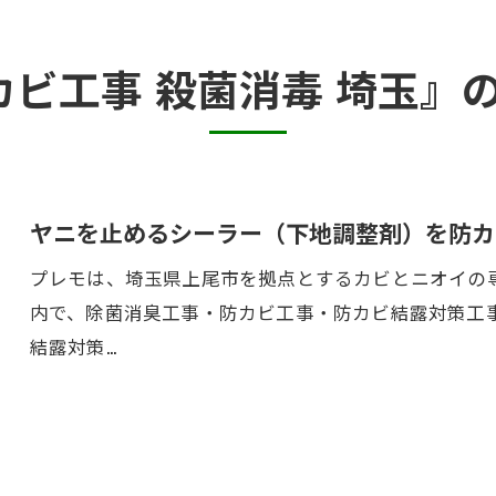
カビ臭い部屋
カビ工事 殺菌消毒 埼玉』
押入れ・収納・クローゼットのカビ
砂壁・珪藻土のカビ
半地下・地下室のカビ
ヤニを止めるシーラー（下地調整剤）を防カ
プレモは、埼玉県上尾市を拠点とするカビとニオイの専
内で、除菌消臭工事・防カビ工事・防カビ結露対策工
結露対策…