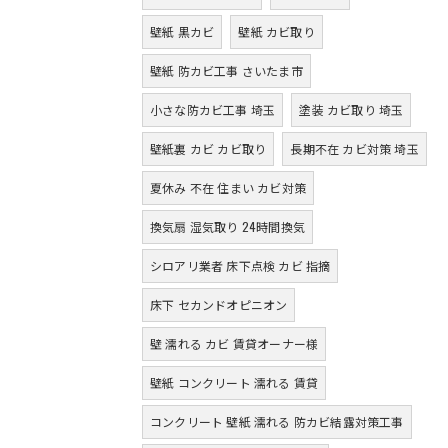
壁紙 黒カビ
壁紙 カビ取り
壁紙 防カビ工事 さいたま市
小さな防カビ工事 埼玉
塗装 カビ取り 埼玉
壁紙裏 カビ カビ取り
長期不在 カビ対策 埼玉
夏休み 不在 住まい カビ対策
換気扇 湿気取り 24時間換気
シロアリ業者 床下点検 カビ 指摘
床下 セカンドオピニオン
壁 濡れる カビ 賃貸オーナー様
壁紙 コンクリート 濡れる 賃貸
コンクリート 壁紙 濡れる 防カビ結露対策工事