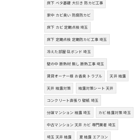
床下 ベタ基礎 大引き 防カビ工事
家中 カビ臭い 防腐防カビ
床下 カビ 定期点検 埼玉
床下 定期点検 定期防カビ工事 埼玉
冷えた部屋 GLボンド 埼玉
壁の中 断熱材 無し 断熱工事 埼玉
賃貸オーナー様 お香臭 トラブル
天井 結露
天井 結露対策
結露対策シート 天井
コンクリート直張り 壁紙 埼玉
分譲マンション 結露 埼玉
カビ 結露対策 埼玉
中古マンション 天井 カビ 専門業者 埼玉
埼玉 天井 結露
夏 結露 エアコン