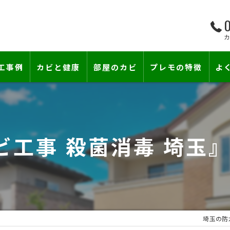
0
工事例
カビと健康
部屋のカビ
プレモの特徴
よ
て―
小さな防カビ工事
床下のカビ
壁紙下地防カビ工事
建築中のカビ
ビ工事 殺菌消毒 埼玉
壁紙カビ・壁紙下地のカビ
コンクリートのカビ
賃貸住宅のカビ
漏水事故のカビ
『またか…』の天井結露クレームに終
雨漏りによるカビ
埼玉の防
カビと結露対策
部屋の除菌消臭