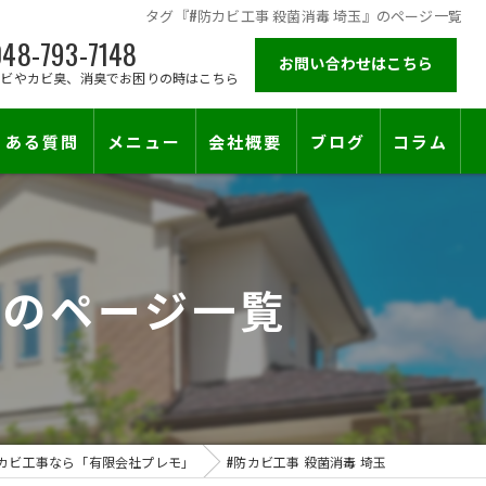
タグ『#防カビ工事 殺菌消毒 埼玉』のページ一覧
48-793-7148
お問い合わせはこちら
カビやカビ臭、消臭でお困りの時はこちら
くある質問
メニュー
会社概要
ブログ
コラム
施工対応エリア
』のページ一覧
止符を。賃貸オーナー様が最後に頼る専門工事
カビ工事なら「有限会社プレモ」
#防カビ工事 殺菌消毒 埼玉