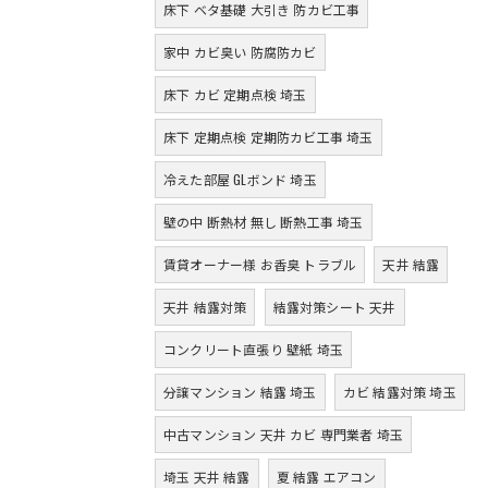
床下 ベタ基礎 大引き 防カビ工事
家中 カビ臭い 防腐防カビ
床下 カビ 定期点検 埼玉
床下 定期点検 定期防カビ工事 埼玉
冷えた部屋 GLボンド 埼玉
壁の中 断熱材 無し 断熱工事 埼玉
賃貸オーナー様 お香臭 トラブル
天井 結露
天井 結露対策
結露対策シート 天井
コンクリート直張り 壁紙 埼玉
分譲マンション 結露 埼玉
カビ 結露対策 埼玉
中古マンション 天井 カビ 専門業者 埼玉
埼玉 天井 結露
夏 結露 エアコン