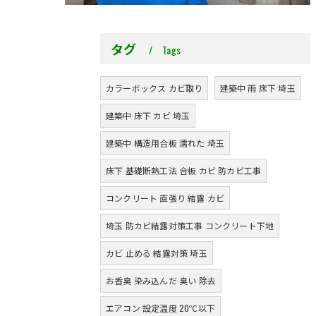
タグ
Tags
カラーボックス カビ取り
建築中 雨 床下 埼玉
建築中 床下 カビ 埼玉
建築中 構造用合板 濡れた 埼玉
床下 基礎断熱工法 合板 カビ 防カビ工事
コンクリート 直張り 結露 カビ
埼玉 防カビ結露対策工事 コンクリート下地
カビ 止める 結露対策 埼玉
お香臭 染み込んだ 臭い 除去
エアコン 設定温度 20℃以下