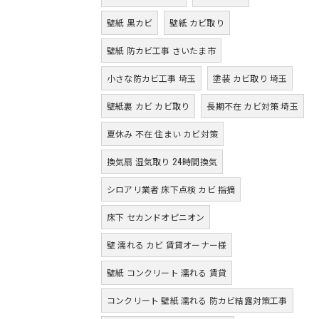
壁紙 黒カビ
壁紙 カビ取り
壁紙 防カビ工事 さいたま市
小さな防カビ工事 埼玉
塗装 カビ取り 埼玉
壁紙裏 カビ カビ取り
長期不在 カビ対策 埼玉
夏休み 不在 住まい カビ対策
換気扇 湿気取り 24時間換気
シロアリ業者 床下点検 カビ 指摘
床下 セカンドオピニオン
壁 濡れる カビ 賃貸オーナー様
壁紙 コンクリート 濡れる 賃貸
コンクリート 壁紙 濡れる 防カビ結露対策工事