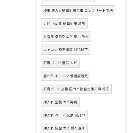
埼玉 防カビ結露対策工事 コンクリート下地
カビ 止める 結露対策 埼玉
お香臭 染み込んだ 臭い 除去
エアコン 設定温度 20℃以下
石膏ボード 湿気 カビ
暑がり エアコン 低温度設定
石膏ボード交換 防カビ結露対策工事 埼玉
押入れ 塗装 カビ再発
押入れ ベニア 交換 波打つ
押入れ 結露 カビ 繰り返す