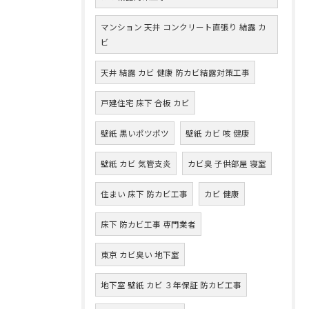
マンション 天井 コンクリート直張り 結露 カ
ビ
天井 結露 カビ 健康 防カビ結露対策工事
戸建住宅 床下 合板 カビ
壁紙 黒いポツポツ
壁紙 カビ 咳 健康
壁紙 カビ 気管支炎
カビ臭 子供部屋 寝室
住まい 床下 防カビ工事
カビ 健康
床下 防カビ工事 専門業者
東京 カビ臭い 地下室
地下室 壁紙 カビ ３年保証 防カビ工事