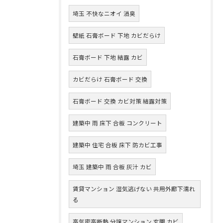
埼玉 不快なニオイ 消臭
壁紙 石膏ボード 下地 カビだらけ
石膏ボード 下地 結露 カビ
カビだらけ 石膏ボード 交換
石膏ボード 交換 カビ対策 結露対策
建築中 雨 床下 合板 コンクリート
建築中 住宅 合板 床下 防カビ工事
埼玉 建築中 雨 合板 灰汁 カビ
賃貸マンション 湿気逃げない 共用外廊下濡れ
る
高気密高断熱 分譲マンション 玄関 カビ