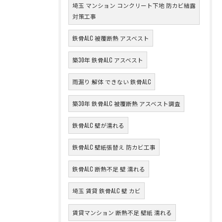
埼玉 マンション コンクリート下地 防カビ結露
対策工事
鉄骨ALC 被覆断熱 アスベスト
築30年 鉄骨ALC アスベスト
雨漏り 解体 できない 鉄骨ALC
築30年 鉄骨ALC 被覆断熱 アスベスト調査
鉄骨ALC 壁が濡れる
鉄骨ALC 壁紙張替え 防カビ工事
鉄骨ALC 断熱不足 壁 濡れる
埼玉 賃貸 鉄骨ALC 壁 カビ
賃貸マンション 断熱不足 壁紙 濡れる