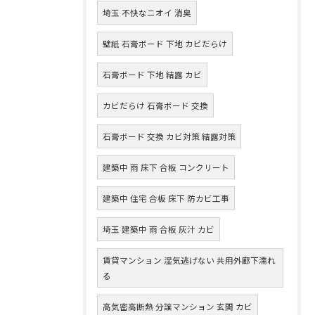
埼玉 不快なニオイ 消臭
壁紙 石膏ボード 下地 カビだらけ
石膏ボード 下地 結露 カビ
カビだらけ 石膏ボード 交換
石膏ボード 交換 カビ対策 結露対策
建築中 雨 床下 合板 コンクリート
建築中 住宅 合板 床下 防カビ工事
埼玉 建築中 雨 合板 灰汁 カビ
賃貸マンション 湿気逃げない 共用外廊下濡れ
る
高気密高断熱 分譲マンション 玄関 カビ