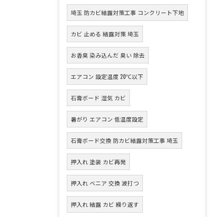
埼玉 防カビ結露対策工事 コンクリート下地
カビ 止める 結露対策 埼玉
お香臭 染み込んだ 臭い 除去
エアコン 設定温度 20℃以下
石膏ボード 湿気 カビ
暑がり エアコン 低温度設定
石膏ボード交換 防カビ結露対策工事 埼玉
押入れ 塗装 カビ再発
押入れ ベニア 交換 波打つ
押入れ 結露 カビ 繰り返す