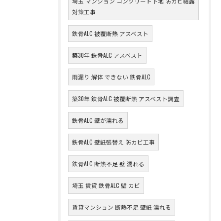
埼玉 マンション コンクリート下地 防カビ結露
対策工事
鉄骨ALC 被覆断熱 アスベスト
築30年 鉄骨ALC アスベスト
雨漏り 解体 できない 鉄骨ALC
築30年 鉄骨ALC 被覆断熱 アスベスト調査
鉄骨ALC 壁が濡れる
鉄骨ALC 壁紙張替え 防カビ工事
鉄骨ALC 断熱不足 壁 濡れる
埼玉 賃貸 鉄骨ALC 壁 カビ
賃貸マンション 断熱不足 壁紙 濡れる