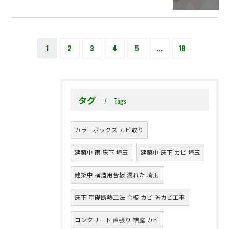
1
2
3
4
5
...
18
タグ
Tags
カラーボックス カビ取り
建築中 雨 床下 埼玉
建築中 床下 カビ 埼玉
建築中 構造用合板 濡れた 埼玉
床下 基礎断熱工法 合板 カビ 防カビ工事
コンクリート 直張り 結露 カビ