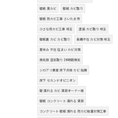
壁紙 黒カビ
壁紙 カビ取り
壁紙 防カビ工事 さいたま市
小さな防カビ工事 埼玉
塗装 カビ取り 埼玉
壁紙裏 カビ カビ取り
長期不在 カビ対策 埼玉
夏休み 不在 住まい カビ対策
換気扇 湿気取り 24時間換気
シロアリ業者 床下点検 カビ 指摘
床下 セカンドオピニオン
壁 濡れる カビ 賃貸オーナー様
壁紙 コンクリート 濡れる 賃貸
コンクリート 壁紙 濡れる 防カビ結露対策工事