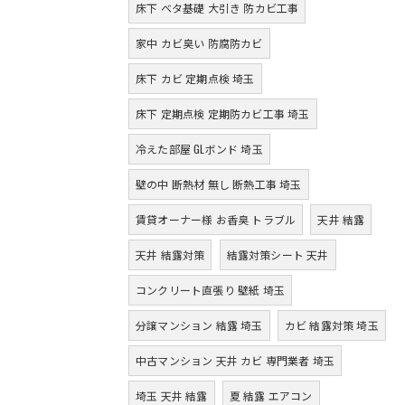
床下 ベタ基礎 大引き 防カビ工事
家中 カビ臭い 防腐防カビ
床下 カビ 定期点検 埼玉
床下 定期点検 定期防カビ工事 埼玉
冷えた部屋 GLボンド 埼玉
壁の中 断熱材 無し 断熱工事 埼玉
賃貸オーナー様 お香臭 トラブル
天井 結露
天井 結露対策
結露対策シート 天井
コンクリート直張り 壁紙 埼玉
分譲マンション 結露 埼玉
カビ 結露対策 埼玉
中古マンション 天井 カビ 専門業者 埼玉
埼玉 天井 結露
夏 結露 エアコン