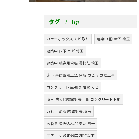
タグ
Tags
カラーボックス カビ取り
建築中 雨 床下 埼玉
建築中 床下 カビ 埼玉
建築中 構造用合板 濡れた 埼玉
床下 基礎断熱工法 合板 カビ 防カビ工事
コンクリート 直張り 結露 カビ
埼玉 防カビ結露対策工事 コンクリート下地
カビ 止める 結露対策 埼玉
お香臭 染み込んだ 臭い 除去
エアコン 設定温度 20℃以下