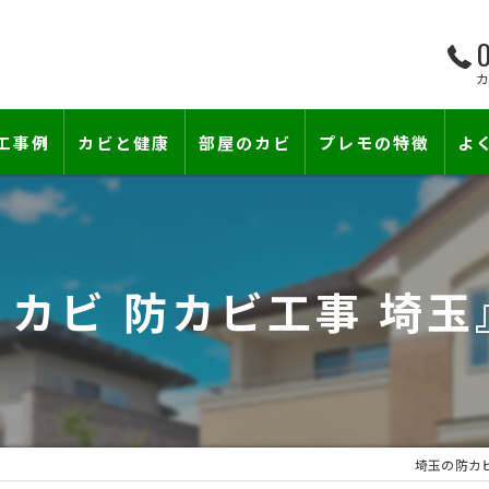
0
工事例
カビと健康
部屋のカビ
プレモの特徴
よ
て―
小さな防カビ工事
床下のカビ
壁紙下地防カビ工事
建築中のカビ
 カビ 防カビ工事 埼
壁紙カビ・壁紙下地のカビ
漏水事故のカビ
カビと結露対策
雨漏りによるカビ
賃貸住宅のカビ
コンクリートのカビ
埼玉の防カ
カビ臭い部屋
部屋の除菌消臭