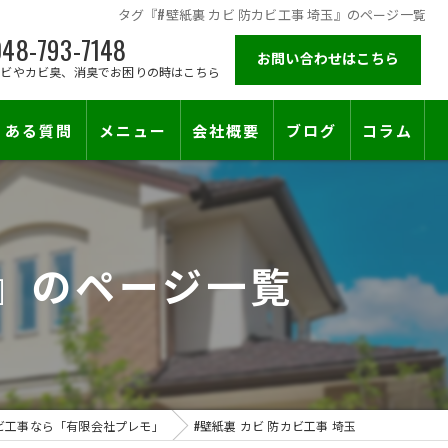
タグ『#壁紙裏 カビ 防カビ工事 埼玉』のページ一覧
48-793-7148
お問い合わせはこちら
カビやカビ臭、消臭でお困りの時はこちら
くある質問
メニュー
会社概要
ブログ
コラム
施工対応エリア
玉』のページ一覧
ビ工事なら「有限会社プレモ」
#壁紙裏 カビ 防カビ工事 埼玉