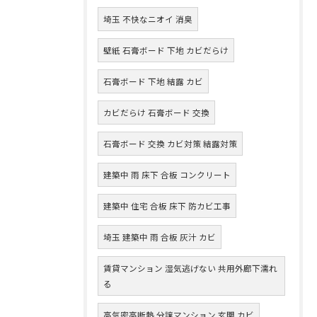
埼玉 不快なニオイ 消臭
壁紙 石膏ボード 下地 カビだらけ
石膏ボード 下地 結露 カビ
カビだらけ 石膏ボード 交換
石膏ボード 交換 カビ対策 結露対策
建築中 雨 床下 合板 コンクリート
建築中 住宅 合板 床下 防カビ工事
埼玉 建築中 雨 合板 灰汁 カビ
賃貸マンション 湿気逃げない 共用外廊下濡れ
る
高気密高断熱 分譲マンション 玄関 カビ