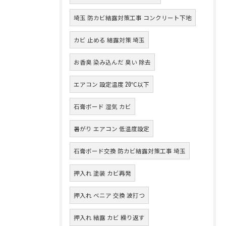
埼玉 防カビ結露対策工事 コンクリート下地
カビ 止める 結露対策 埼玉
お香臭 染み込んだ 臭い 除去
エアコン 設定温度 20℃以下
石膏ボード 湿気 カビ
暑がり エアコン 低温度設定
石膏ボード交換 防カビ結露対策工事 埼玉
押入れ 塗装 カビ再発
押入れ ベニア 交換 波打つ
押入れ 結露 カビ 繰り返す