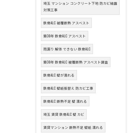
埼玉 マンション コンクリート下地 防カビ結露
対策工事
鉄骨ALC 被覆断熱 アスベスト
築30年 鉄骨ALC アスベスト
雨漏り 解体 できない 鉄骨ALC
築30年 鉄骨ALC 被覆断熱 アスベスト調査
鉄骨ALC 壁が濡れる
鉄骨ALC 壁紙張替え 防カビ工事
鉄骨ALC 断熱不足 壁 濡れる
埼玉 賃貸 鉄骨ALC 壁 カビ
賃貸マンション 断熱不足 壁紙 濡れる