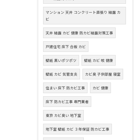
マンション 天井 コンクリート直張り 結露 カ
ビ
天井 結露 カビ 健康 防カビ結露対策工事
戸建住宅 床下 合板 カビ
壁紙 黒いポツポツ
壁紙 カビ 咳 健康
壁紙 カビ 気管支炎
カビ臭 子供部屋 寝室
住まい 床下 防カビ工事
カビ 健康
床下 防カビ工事 専門業者
東京 カビ臭い 地下室
地下室 壁紙 カビ ３年保証 防カビ工事