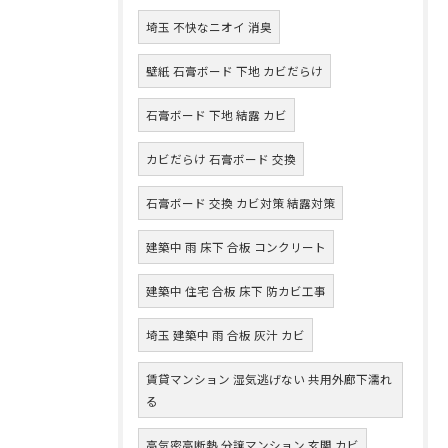
埼玉 不快なニオイ 消臭
壁紙 石膏ボード 下地 カビだらけ
石膏ボード 下地 結露 カビ
カビだらけ 石膏ボード 交換
石膏ボード 交換 カビ対策 結露対策
建築中 雨 床下 合板 コンクリート
建築中 住宅 合板 床下 防カビ工事
埼玉 建築中 雨 合板 灰汁 カビ
賃貸マンション 湿気逃げない 共用外廊下濡れ
る
高気密高断熱 分譲マンション 玄関 カビ