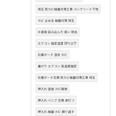
埼玉 防カビ結露対策工事 コンクリート下地
カビ 止める 結露対策 埼玉
お香臭 染み込んだ 臭い 除去
エアコン 設定温度 20℃以下
石膏ボード 湿気 カビ
暑がり エアコン 低温度設定
石膏ボード交換 防カビ結露対策工事 埼玉
押入れ 塗装 カビ再発
押入れ ベニア 交換 波打つ
押入れ 結露 カビ 繰り返す