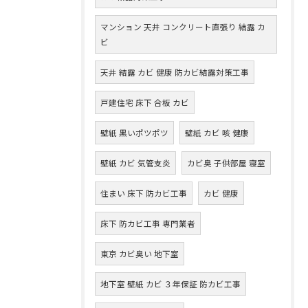
マンション 天井 コンクリート直張り 結露 カ
ビ
天井 結露 カビ 健康 防カビ結露対策工事
戸建住宅 床下 合板 カビ
壁紙 黒いポツポツ
壁紙 カビ 咳 健康
壁紙 カビ 気管支炎
カビ臭 子供部屋 寝室
住まい 床下 防カビ工事
カビ 健康
床下 防カビ工事 専門業者
東京 カビ臭い 地下室
地下室 壁紙 カビ ３年保証 防カビ工事