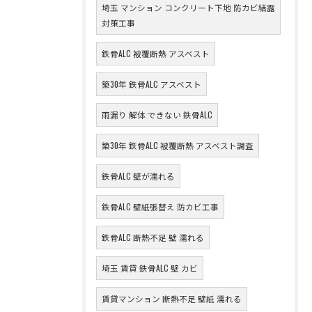
埼玉 マンション コンクリート下地 防カビ結露
対策工事
鉄骨ALC 被覆断熱 アスベスト
築30年 鉄骨ALC アスベスト
雨漏り 解体 できない 鉄骨ALC
築30年 鉄骨ALC 被覆断熱 アスベスト調査
鉄骨ALC 壁が濡れる
鉄骨ALC 壁紙張替え 防カビ工事
鉄骨ALC 断熱不足 壁 濡れる
埼玉 賃貸 鉄骨ALC 壁 カビ
賃貸マンション 断熱不足 壁紙 濡れる