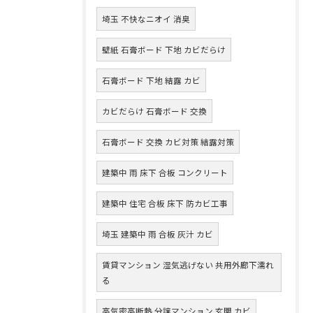
埼玉 不快なニオイ 消臭
壁紙 石膏ボード 下地 カビだらけ
石膏ボード 下地 結露 カビ
カビだらけ 石膏ボード 交換
石膏ボード 交換 カビ対策 結露対策
建築中 雨 床下 合板 コンクリート
建築中 住宅 合板 床下 防カビ工事
埼玉 建築中 雨 合板 灰汁 カビ
賃貸マンション 湿気逃げない 共用外廊下濡れ
る
高気密高断熱 分譲マンション 玄関 カビ