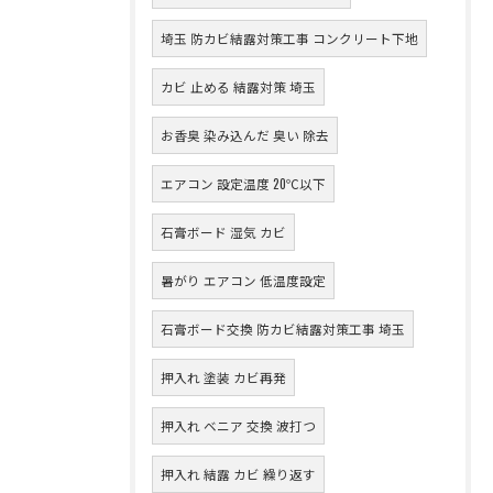
埼玉 防カビ結露対策工事 コンクリート下地
カビ 止める 結露対策 埼玉
お香臭 染み込んだ 臭い 除去
エアコン 設定温度 20℃以下
石膏ボード 湿気 カビ
暑がり エアコン 低温度設定
石膏ボード交換 防カビ結露対策工事 埼玉
押入れ 塗装 カビ再発
押入れ ベニア 交換 波打つ
押入れ 結露 カビ 繰り返す