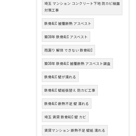
埼玉 マンション コンクリート下地 防カビ結露
対策工事
鉄骨ALC 被覆断熱 アスベスト
築30年 鉄骨ALC アスベスト
雨漏り 解体 できない 鉄骨ALC
築30年 鉄骨ALC 被覆断熱 アスベスト調査
鉄骨ALC 壁が濡れる
鉄骨ALC 壁紙張替え 防カビ工事
鉄骨ALC 断熱不足 壁 濡れる
埼玉 賃貸 鉄骨ALC 壁 カビ
賃貸マンション 断熱不足 壁紙 濡れる