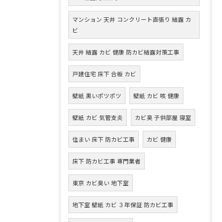
マンション 天井 コンクリート直張り 結露 カ
ビ
天井 結露 カビ 健康 防カビ結露対策工事
戸建住宅 床下 合板 カビ
壁紙 黒いポツポツ
壁紙 カビ 咳 健康
壁紙 カビ 気管支炎
カビ臭 子供部屋 寝室
住まい 床下 防カビ工事
カビ 健康
床下 防カビ工事 専門業者
東京 カビ臭い 地下室
地下室 壁紙 カビ ３年保証 防カビ工事