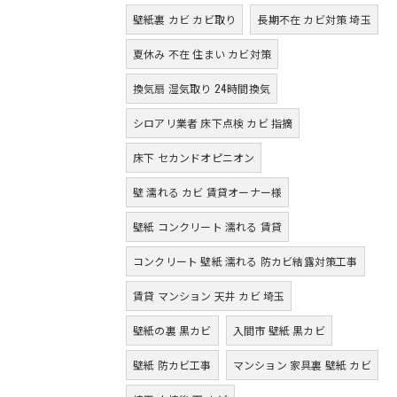
壁紙裏 カビ カビ取り
長期不在 カビ対策 埼玉
夏休み 不在 住まい カビ対策
換気扇 湿気取り 24時間換気
シロアリ業者 床下点検 カビ 指摘
床下 セカンドオピニオン
壁 濡れる カビ 賃貸オーナー様
壁紙 コンクリート 濡れる 賃貸
コンクリート 壁紙 濡れる 防カビ結露対策工事
賃貸 マンション 天井 カビ 埼玉
壁紙の裏 黒カビ
入間市 壁紙 黒カビ
壁紙 防カビ工事
マンション 家具裏 壁紙 カビ