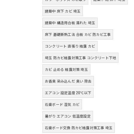
建築中 床下 カビ 埼玉
建築中 構造用合板 濡れた 埼玉
床下 基礎断熱工法 合板 カビ 防カビ工事
コンクリート 直張り 結露 カビ
埼玉 防カビ結露対策工事 コンクリート下地
カビ 止める 結露対策 埼玉
お香臭 染み込んだ 臭い 除去
エアコン 設定温度 20℃以下
石膏ボード 湿気 カビ
暑がり エアコン 低温度設定
石膏ボード交換 防カビ結露対策工事 埼玉