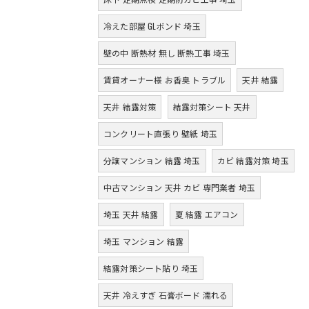
冷えた部屋 GLボンド 埼玉
壁の中 断熱材 無し 断熱工事 埼玉
賃貸オーナー様 お香臭 トラブル
天井 結露
天井 結露対策
結露対策シート 天井
コンクリート直張り 壁紙 埼玉
分譲マンション 結露 埼玉
カビ 結露対策 埼玉
中古マンション 天井 カビ 専門業者 埼玉
埼玉 天井 結露
夏 結露 エアコン
埼玉 マンション 結露
結露対策シート貼り 埼玉
天井 冷えすぎ 石膏ボード 濡れる