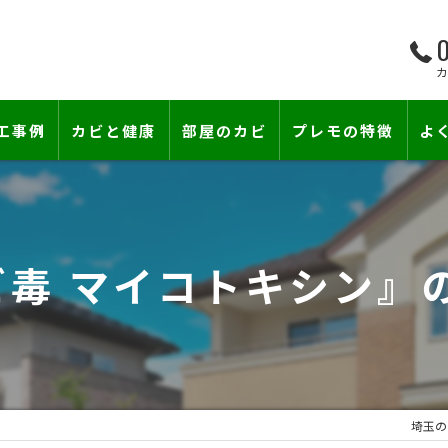
0
工事例
カビと健康
部屋のカビ
プレモの特徴
よ
て―
小さな防カビ工事
床下のカビ
壁紙下地防カビ工事
建築中のカビ
ビ毒 マイコトキシン』
壁紙カビ・壁紙下地のカビ
漏水事故のカビ
カビと結露対策
雨漏りによるカビ
賃貸住宅のカビ
コンクリートのカビ
埼玉の
『またか…』の天井結露クレームに終
部屋の除菌消臭