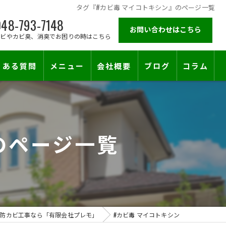
タグ『#カビ毒 マイコトキシン』のページ一覧
48-793-7148
お問い合わせはこちら
カビやカビ臭、消臭でお困りの時はこちら
くある質問
メニュー
会社概要
ブログ
コラム
施工対応エリア
のページ一覧
防カビ工事なら「有限会社プレモ」
#カビ毒 マイコトキシン
止符を。賃貸オーナー様が最後に頼る専門工事