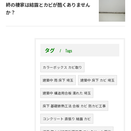
終の棲家は結露とカビが酷くありません
か？
タグ
Tags
カラーボックス カビ取り
建築中 雨 床下 埼玉
建築中 床下 カビ 埼玉
建築中 構造用合板 濡れた 埼玉
床下 基礎断熱工法 合板 カビ 防カビ工事
コンクリート 直張り 結露 カビ