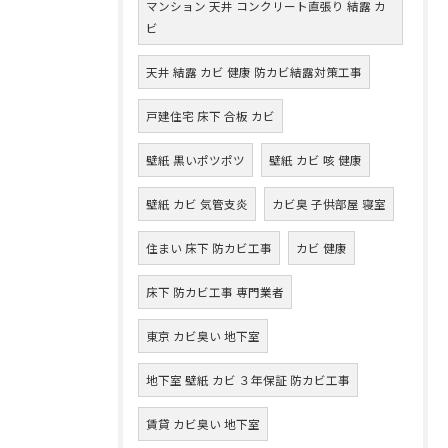
マンション 天井 コンクリート直張り 結露 カ
ビ
天井 結露 カビ 健康 防カビ結露対策工事
戸建住宅 床下 合板 カビ
壁紙 黒いポツポツ
壁紙 カビ 咳 健康
壁紙 カビ 気管支炎
カビ臭 子供部屋 寝室
住まい 床下 防カビ工事
カビ 健康
床下 防カビ工事 専門業者
東京 カビ臭い 地下室
地下室 壁紙 カビ ３年保証 防カビ工事
賃貸 カビ臭い 地下室