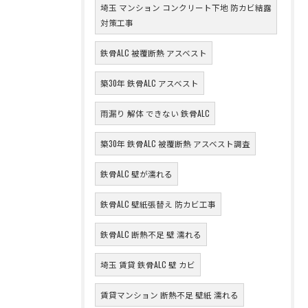
埼玉 マンション コンクリート下地 防カビ結露
対策工事
鉄骨ALC 被覆断熱 アスベスト
築30年 鉄骨ALC アスベスト
雨漏り 解体 できない 鉄骨ALC
築30年 鉄骨ALC 被覆断熱 アスベスト調査
鉄骨ALC 壁が濡れる
鉄骨ALC 壁紙張替え 防カビ工事
鉄骨ALC 断熱不足 壁 濡れる
埼玉 賃貸 鉄骨ALC 壁 カビ
賃貸マンション 断熱不足 壁紙 濡れる