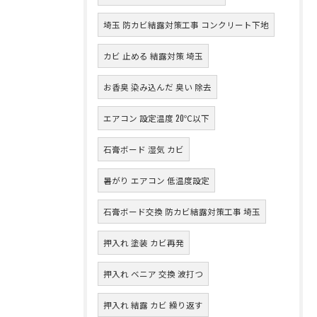
埼玉 防カビ結露対策工事 コンクリート下地
カビ 止める 結露対策 埼玉
お香臭 染み込んだ 臭い 除去
エアコン 設定温度 20℃以下
石膏ボード 湿気 カビ
暑がり エアコン 低温度設定
石膏ボード交換 防カビ結露対策工事 埼玉
押入れ 塗装 カビ再発
押入れ ベニア 交換 波打つ
押入れ 結露 カビ 繰り返す