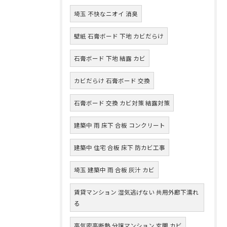
埼玉 不快なニオイ 消臭
壁紙 石膏ボード 下地 カビだらけ
石膏ボード 下地 結露 カビ
カビだらけ 石膏ボード 交換
石膏ボード 交換 カビ対策 結露対策
建築中 雨 床下 合板 コンクリート
建築中 住宅 合板 床下 防カビ工事
埼玉 建築中 雨 合板 灰汁 カビ
賃貸マンション 湿気逃げない 共用外廊下濡れ
る
高気密高断熱 分譲マンション 玄関 カビ