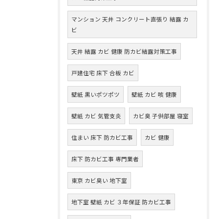
マンション 天井 コンクリート直張り 結露 カ
ビ
天井 結露 カビ 健康 防カビ結露対策工事
戸建住宅 床下 合板 カビ
壁紙 黒いポツポツ
壁紙 カビ 咳 健康
壁紙 カビ 気管支炎
カビ臭 子供部屋 寝室
住まい 床下 防カビ工事
カビ 健康
床下 防カビ工事 専門業者
東京 カビ臭い 地下室
地下室 壁紙 カビ ３年保証 防カビ工事