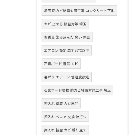
埼玉 防カビ結露対策工事 コンクリート下地
カビ 止める 結露対策 埼玉
お香臭 染み込んだ 臭い 除去
エアコン 設定温度 20℃以下
石膏ボード 湿気 カビ
暑がり エアコン 低温度設定
石膏ボード交換 防カビ結露対策工事 埼玉
押入れ 塗装 カビ再発
押入れ ベニア 交換 波打つ
押入れ 結露 カビ 繰り返す