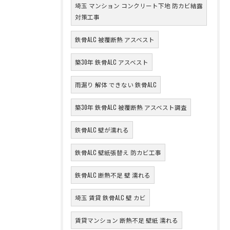
埼玉 マンション コンクリート下地 防カビ結露
対策工事
鉄骨ALC 被覆断熱 アスベスト
築30年 鉄骨ALC アスベスト
雨漏り 解体 できない 鉄骨ALC
築30年 鉄骨ALC 被覆断熱 アスベスト調査
鉄骨ALC 壁が濡れる
鉄骨ALC 壁紙張替え 防カビ工事
鉄骨ALC 断熱不足 壁 濡れる
埼玉 賃貸 鉄骨ALC 壁 カビ
賃貸マンション 断熱不足 壁紙 濡れる