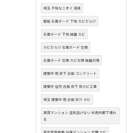
埼玉 不快なニオイ 消臭
壁紙 石膏ボード 下地 カビだらけ
石膏ボード 下地 結露 カビ
カビだらけ 石膏ボード 交換
石膏ボード 交換 カビ対策 結露対策
建築中 雨 床下 合板 コンクリート
建築中 住宅 合板 床下 防カビ工事
埼玉 建築中 雨 合板 灰汁 カビ
賃貸マンション 湿気逃げない 共用外廊下濡れ
る
高気密高断熱 分譲マンション 玄関 カビ