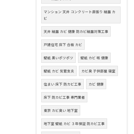
マンション 天井 コンクリート直張り 結露 カ
ビ
天井 結露 カビ 健康 防カビ結露対策工事
戸建住宅 床下 合板 カビ
壁紙 黒いポツポツ
壁紙 カビ 咳 健康
壁紙 カビ 気管支炎
カビ臭 子供部屋 寝室
住まい 床下 防カビ工事
カビ 健康
床下 防カビ工事 専門業者
東京 カビ臭い 地下室
地下室 壁紙 カビ ３年保証 防カビ工事