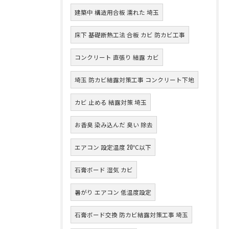
建築中 構造用合板 濡れた 埼玉
床下 基礎断熱工法 合板 カビ 防カビ工事
コンクリート 直張り 結露 カビ
埼玉 防カビ結露対策工事 コンクリート下地
カビ 止める 結露対策 埼玉
お香臭 染み込んだ 臭い 除去
エアコン 設定温度 20℃以下
石膏ボード 湿気 カビ
暑がり エアコン 低温度設定
石膏ボード交換 防カビ結露対策工事 埼玉