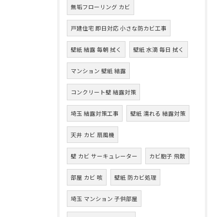
無垢フローリング カビ
戸建住宅 即日対応 小さな防カビ工事
壁紙 結露 毎朝 拭く
壁紙 水滴 毎日 拭く
マンション 壁紙 結露
コンクリート壁 結露対策
埼玉 結露対策工事
壁紙 濡れる 結露対策
天井 カビ 扇風機
壁 カビ サーキュレーター
カビ胞子 飛散
部屋 カビ 咳
壁紙 防カビ処理
埼玉 マンション 子供部屋