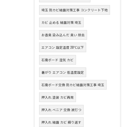
埼玉 防カビ結露対策工事 コンクリート下地
カビ 止める 結露対策 埼玉
お香臭 染み込んだ 臭い 除去
エアコン 設定温度 20℃以下
石膏ボード 湿気 カビ
暑がり エアコン 低温度設定
石膏ボード交換 防カビ結露対策工事 埼玉
押入れ 塗装 カビ再発
押入れ ベニア 交換 波打つ
押入れ 結露 カビ 繰り返す