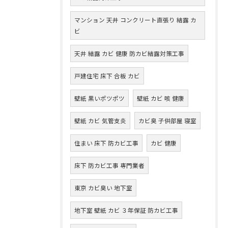
マンション 天井 コンクリート直張り 結露 カ
ビ
天井 結露 カビ 健康 防カビ結露対策工事
戸建住宅 床下 合板 カビ
壁紙 黒いポツポツ
壁紙 カビ 咳 健康
壁紙 カビ 気管支炎
カビ臭 子供部屋 寝室
住まい 床下 防カビ工事
カビ 健康
床下 防カビ工事 専門業者
東京 カビ臭い 地下室
地下室 壁紙 カビ ３年保証 防カビ工事