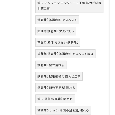
埼玉 マンション コンクリート下地 防カビ結露
対策工事
鉄骨ALC 被覆断熱 アスベスト
築30年 鉄骨ALC アスベスト
雨漏り 解体 できない 鉄骨ALC
築30年 鉄骨ALC 被覆断熱 アスベスト調査
鉄骨ALC 壁が濡れる
鉄骨ALC 壁紙張替え 防カビ工事
鉄骨ALC 断熱不足 壁 濡れる
埼玉 賃貸 鉄骨ALC 壁 カビ
賃貸マンション 断熱不足 壁紙 濡れる