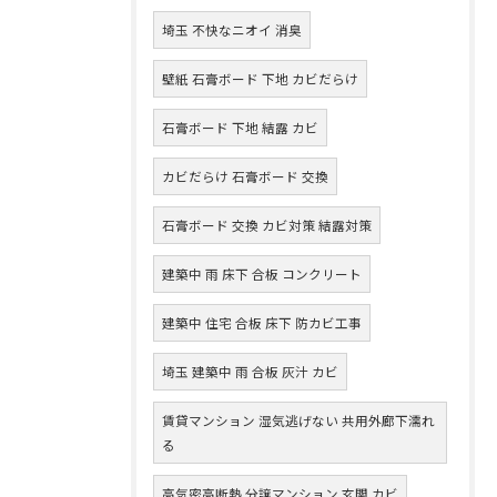
埼玉 不快なニオイ 消臭
壁紙 石膏ボード 下地 カビだらけ
石膏ボード 下地 結露 カビ
カビだらけ 石膏ボード 交換
石膏ボード 交換 カビ対策 結露対策
建築中 雨 床下 合板 コンクリート
建築中 住宅 合板 床下 防カビ工事
埼玉 建築中 雨 合板 灰汁 カビ
賃貸マンション 湿気逃げない 共用外廊下濡れ
る
高気密高断熱 分譲マンション 玄関 カビ