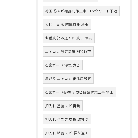
埼玉 防カビ結露対策工事 コンクリート下地
カビ 止める 結露対策 埼玉
お香臭 染み込んだ 臭い 除去
エアコン 設定温度 20℃以下
石膏ボード 湿気 カビ
暑がり エアコン 低温度設定
石膏ボード交換 防カビ結露対策工事 埼玉
押入れ 塗装 カビ再発
押入れ ベニア 交換 波打つ
押入れ 結露 カビ 繰り返す