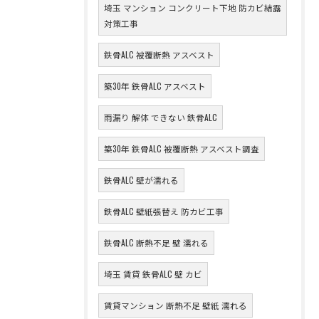
埼玉 マンション コンクリート下地 防カビ結露
対策工事
鉄骨ALC 被覆断熱 アスベスト
築30年 鉄骨ALC アスベスト
雨漏り 解体 できない 鉄骨ALC
築30年 鉄骨ALC 被覆断熱 アスベスト調査
鉄骨ALC 壁が濡れる
鉄骨ALC 壁紙張替え 防カビ工事
鉄骨ALC 断熱不足 壁 濡れる
埼玉 賃貸 鉄骨ALC 壁 カビ
賃貸マンション 断熱不足 壁紙 濡れる