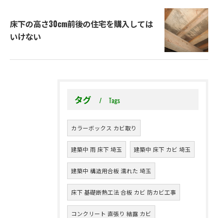
床下の高さ30cm前後の住宅を購入しては
いけない
タグ
Tags
カラーボックス カビ取り
建築中 雨 床下 埼玉
建築中 床下 カビ 埼玉
建築中 構造用合板 濡れた 埼玉
床下 基礎断熱工法 合板 カビ 防カビ工事
コンクリート 直張り 結露 カビ