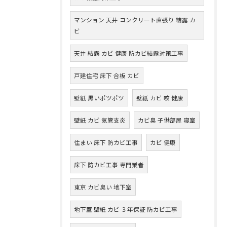
マンション 天井 コンクリート直張り 結露 カ
ビ
天井 結露 カビ 健康 防カビ結露対策工事
戸建住宅 床下 合板 カビ
壁紙 黒いポツポツ
壁紙 カビ 咳 健康
壁紙 カビ 気管支炎
カビ臭 子供部屋 寝室
住まい 床下 防カビ工事
カビ 健康
床下 防カビ工事 専門業者
東京 カビ臭い 地下室
地下室 壁紙 カビ ３年保証 防カビ工事