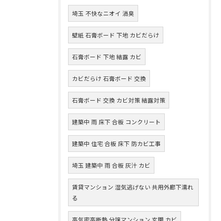
埼玉 不快なニオイ 消臭
壁紙 石膏ボード 下地 カビだらけ
石膏ボード 下地 結露 カビ
カビだらけ 石膏ボード 交換
石膏ボード 交換 カビ対策 結露対策
建築中 雨 床下 合板 コンクリート
建築中 住宅 合板 床下 防カビ工事
埼玉 建築中 雨 合板 灰汁 カビ
賃貸マンション 湿気逃げない 共用外廊下濡れ
る
高気密高断熱 分譲マンション 玄関 カビ