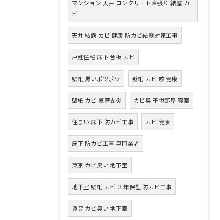
マンション 天井 コンクリート直張り 結露 カ
ビ
天井 結露 カビ 健康 防カビ結露対策工事
戸建住宅 床下 合板 カビ
壁紙 黒いポツポツ
壁紙 カビ 咳 健康
壁紙 カビ 気管支炎
カビ臭 子供部屋 寝室
住まい 床下 防カビ工事
カビ 健康
床下 防カビ工事 専門業者
東京 カビ臭い 地下室
地下室 壁紙 カビ ３年保証 防カビ工事
賃貸 カビ臭い 地下室