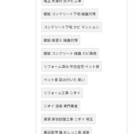
階上 水漏れ 防カビ工事
壁紙 コンクリート下地 結露対策
コンクリート下地 カビ マンション
壁紙 張替え 結露対策
壁紙 コンクリート 結露 カビ再発
リフォーム済み 中古住宅 ペット臭
ペット臭 染み付いた 臭い
リフォーム工事 ニオイ
ニオイ 消臭 専門業者
賃貸 原状回復工事 ニオイ 埼玉
春日部市 猫 おしっこ臭 消臭