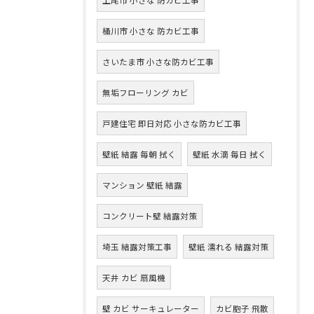
桶川市 小さな 防カビ工事
さいたま市 小さな防カビ工事
無垢フローリング カビ
戸建住宅 即日対応 小さな防カビ工事
壁紙 結露 毎朝 拭く
壁紙 水滴 毎日 拭く
マンション 壁紙 結露
コンクリート壁 結露対策
埼玉 結露対策工事
壁紙 濡れる 結露対策
天井 カビ 扇風機
壁 カビ サーキュレーター
カビ胞子 飛散