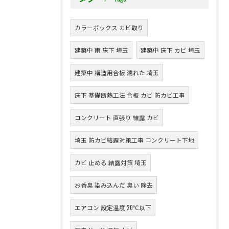
カラーボックス カビ取り
建築中 雨 床下 埼玉
建築中 床下 カビ 埼玉
建築中 構造用合板 濡れた 埼玉
床下 基礎断熱工法 合板 カビ 防カビ工事
コンクリート 直張り 結露 カビ
埼玉 防カビ結露対策工事 コンクリート下地
カビ 止める 結露対策 埼玉
お香臭 染み込んだ 臭い 除去
エアコン 設定温度 20℃以下