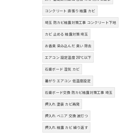
コンクリート 直張り 結露 カビ
埼玉 防カビ結露対策工事 コンクリート下地
カビ 止める 結露対策 埼玉
お香臭 染み込んだ 臭い 除去
エアコン 設定温度 20℃以下
石膏ボード 湿気 カビ
暑がり エアコン 低温度設定
石膏ボード交換 防カビ結露対策工事 埼玉
押入れ 塗装 カビ再発
押入れ ベニア 交換 波打つ
押入れ 結露 カビ 繰り返す