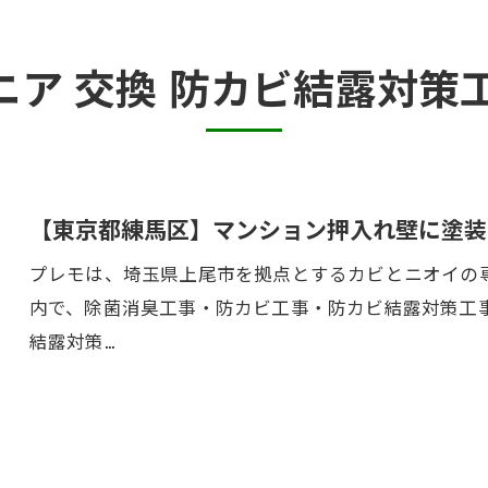
半地下・地下室のカビ
ニア 交換 防カビ結露対
砂壁・珪藻土のカビ
押入れ・収納・クローゼットのカビ
【東京都練馬区】マンション押入れ壁に塗装
プレモは、埼玉県上尾市を拠点とするカビとニオイの専
内で、除菌消臭工事・防カビ工事・防カビ結露対策工
結露対策…