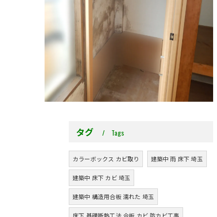
タグ
Tags
カラーボックス カビ取り
建築中 雨 床下 埼玉
建築中 床下 カビ 埼玉
建築中 構造用合板 濡れた 埼玉
床下 基礎断熱工法 合板 カビ 防カビ工事