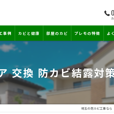
0
工事例
カビと健康
部屋のカビ
プレモの特徴
よ
て―
小さな防カビ工事
床下のカビ
壁紙下地防カビ工事
建築中のカビ
ニア 交換 防カビ結露対
壁紙カビ・壁紙下地のカビ
漏水事故のカビ
カビと結露対策
雨漏りによるカビ
賃貸住宅のカビ
コンクリートのカビ
埼玉の防カビ工事なら
カビ臭い部屋
部屋の除菌消臭