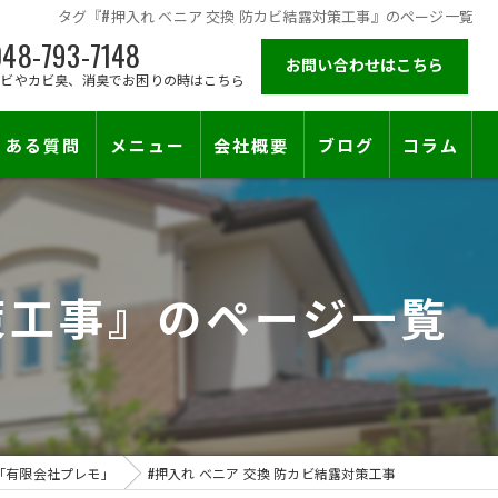
タグ『#押入れ ベニア 交換 防カビ結露対策工事』のページ一覧
48-793-7148
お問い合わせはこちら
カビやカビ臭、消臭でお困りの時はこちら
くある質問
メニュー
会社概要
ブログ
コラム
施工対応エリア
策工事』のページ一覧
「有限会社プレモ」
#押入れ ベニア 交換 防カビ結露対策工事