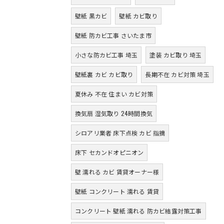
壁紙 黒カビ
壁紙 カビ取り
壁紙 防カビ工事 さいたま市
小さな防カビ工事 埼玉
塗装 カビ取り 埼玉
壁紙裏 カビ カビ取り
長期不在 カビ対策 埼玉
夏休み 不在 住まい カビ対策
換気扇 湿気取り 24時間換気
シロアリ業者 床下点検 カビ 指摘
床下 セカンドオピニオン
壁 濡れる カビ 賃貸オーナー様
壁紙 コンクリート 濡れる 賃貸
コンクリート 壁紙 濡れる 防カビ結露対策工事