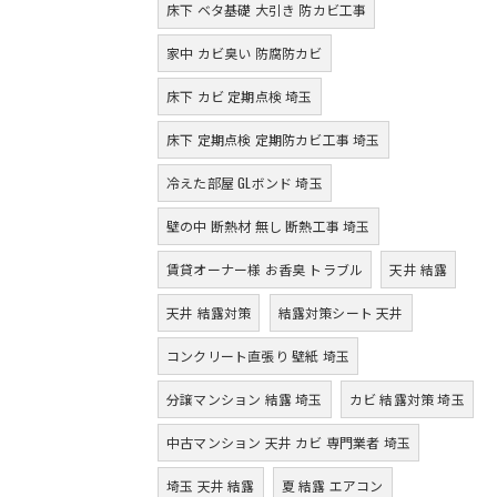
床下 ベタ基礎 大引き 防カビ工事
家中 カビ臭い 防腐防カビ
床下 カビ 定期点検 埼玉
床下 定期点検 定期防カビ工事 埼玉
冷えた部屋 GLボンド 埼玉
壁の中 断熱材 無し 断熱工事 埼玉
賃貸オーナー様 お香臭 トラブル
天井 結露
天井 結露対策
結露対策シート 天井
コンクリート直張り 壁紙 埼玉
分譲マンション 結露 埼玉
カビ 結露対策 埼玉
中古マンション 天井 カビ 専門業者 埼玉
埼玉 天井 結露
夏 結露 エアコン