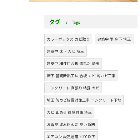
タグ
Tags
カラーボックス カビ取り
建築中 雨 床下 埼玉
建築中 床下 カビ 埼玉
建築中 構造用合板 濡れた 埼玉
床下 基礎断熱工法 合板 カビ 防カビ工事
コンクリート 直張り 結露 カビ
埼玉 防カビ結露対策工事 コンクリート下地
カビ 止める 結露対策 埼玉
お香臭 染み込んだ 臭い 除去
エアコン 設定温度 20℃以下