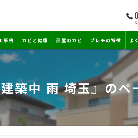
0
工事例
カビと健康
部屋のカビ
プレモの特徴
よ
て―
小さな防カビ工事
床下のカビ
壁紙下地防カビ工事
建築中のカビ
#建築中 雨 埼玉』のペ
壁紙カビ・壁紙下地のカビ
漏水事故のカビ
カビと結露対策
雨漏りによるカビ
賃貸住宅のカビ
コンクリートのカビ
『またか…』の天井結露クレームに終
部屋の除菌消臭