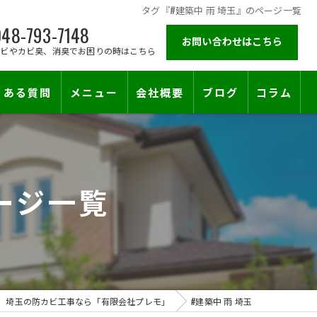
タグ『#建築中 雨 埼玉』のページ一覧
48-793-7148
お問い合わせはこちら
カビやカビ臭、消臭でお困りの時はこちら
くある質問
メニュー
会社概要
ブログ
コラム
施工対応エリア
ージ一覧
埼玉の防カビ工事なら「有限会社プレモ」
#建築中 雨 埼玉
止符を。賃貸オーナー様が最後に頼る専門工事