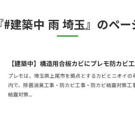
カビ臭い部屋
『#建築中 雨 埼玉』のペー
半地下・地下室のカビ
砂壁・珪藻土のカビ
押入れ・収納・クローゼットのカビ
【建築中】構造用合板カビにプレモ防カビ工
プレモは、埼玉県上尾市を拠点とするカビとニオイの専
内で、除菌消臭工事・防カビ工事・防カビ結露対策工
結露対策…