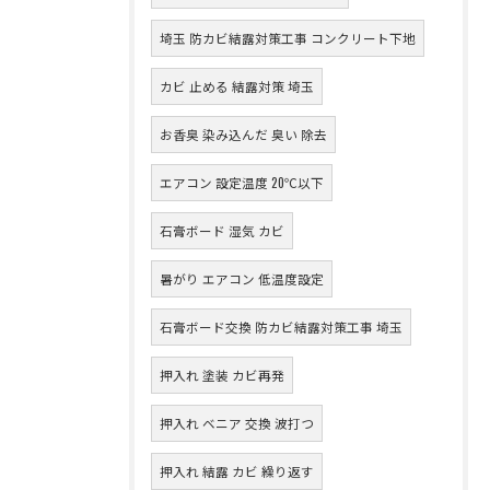
埼玉 防カビ結露対策工事 コンクリート下地
カビ 止める 結露対策 埼玉
お香臭 染み込んだ 臭い 除去
エアコン 設定温度 20℃以下
石膏ボード 湿気 カビ
暑がり エアコン 低温度設定
石膏ボード交換 防カビ結露対策工事 埼玉
押入れ 塗装 カビ再発
押入れ ベニア 交換 波打つ
押入れ 結露 カビ 繰り返す