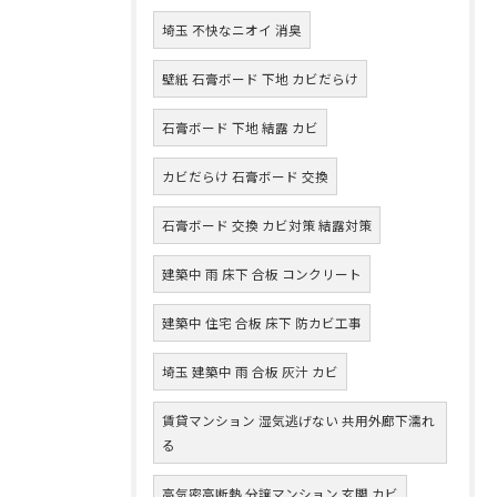
埼玉 不快なニオイ 消臭
壁紙 石膏ボード 下地 カビだらけ
石膏ボード 下地 結露 カビ
カビだらけ 石膏ボード 交換
石膏ボード 交換 カビ対策 結露対策
建築中 雨 床下 合板 コンクリート
建築中 住宅 合板 床下 防カビ工事
埼玉 建築中 雨 合板 灰汁 カビ
賃貸マンション 湿気逃げない 共用外廊下濡れ
る
高気密高断熱 分譲マンション 玄関 カビ