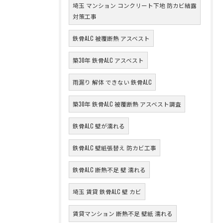
埼玉 マンション コンクリート下地 防カビ結露
対策工事
鉄骨ALC 被覆断熱 アスベスト
築30年 鉄骨ALC アスベスト
雨漏り 解体 できない 鉄骨ALC
築30年 鉄骨ALC 被覆断熱 アスベスト調査
鉄骨ALC 壁が濡れる
鉄骨ALC 壁紙張替え 防カビ工事
鉄骨ALC 断熱不足 壁 濡れる
埼玉 賃貸 鉄骨ALC 壁 カビ
賃貸マンション 断熱不足 壁紙 濡れる