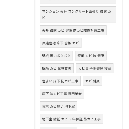
マンション 天井 コンクリート直張り 結露 カ
ビ
天井 結露 カビ 健康 防カビ結露対策工事
戸建住宅 床下 合板 カビ
壁紙 黒いポツポツ
壁紙 カビ 咳 健康
壁紙 カビ 気管支炎
カビ臭 子供部屋 寝室
住まい 床下 防カビ工事
カビ 健康
床下 防カビ工事 専門業者
東京 カビ臭い 地下室
地下室 壁紙 カビ ３年保証 防カビ工事