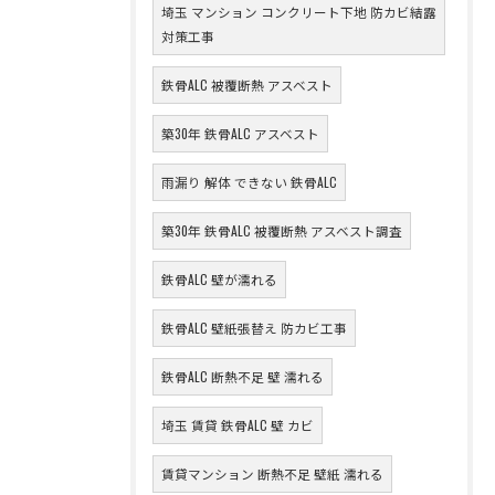
埼玉 マンション コンクリート下地 防カビ結露
対策工事
鉄骨ALC 被覆断熱 アスベスト
築30年 鉄骨ALC アスベスト
雨漏り 解体 できない 鉄骨ALC
築30年 鉄骨ALC 被覆断熱 アスベスト調査
鉄骨ALC 壁が濡れる
鉄骨ALC 壁紙張替え 防カビ工事
鉄骨ALC 断熱不足 壁 濡れる
埼玉 賃貸 鉄骨ALC 壁 カビ
賃貸マンション 断熱不足 壁紙 濡れる