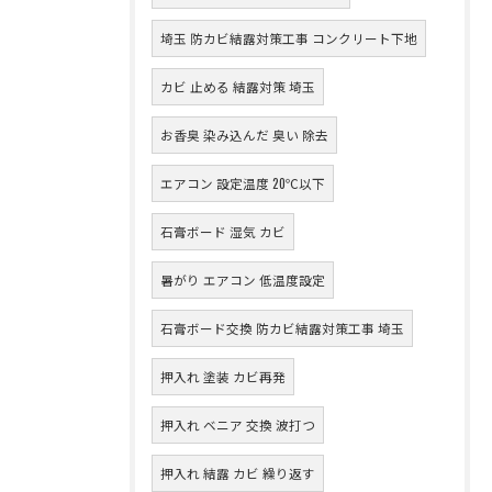
埼玉 防カビ結露対策工事 コンクリート下地
カビ 止める 結露対策 埼玉
お香臭 染み込んだ 臭い 除去
エアコン 設定温度 20℃以下
石膏ボード 湿気 カビ
暑がり エアコン 低温度設定
石膏ボード交換 防カビ結露対策工事 埼玉
押入れ 塗装 カビ再発
押入れ ベニア 交換 波打つ
押入れ 結露 カビ 繰り返す