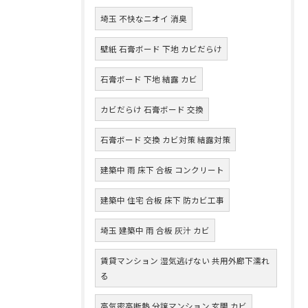
埼玉 不快なニオイ 消臭
壁紙 石膏ボード 下地 カビだらけ
石膏ボード 下地 結露 カビ
カビだらけ 石膏ボード 交換
石膏ボード 交換 カビ対策 結露対策
建築中 雨 床下 合板 コンクリート
建築中 住宅 合板 床下 防カビ工事
埼玉 建築中 雨 合板 灰汁 カビ
賃貸マンション 湿気逃げない 共用外廊下濡れ
る
高気密高断熱 分譲マンション 玄関 カビ