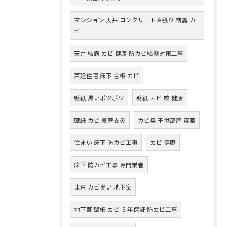
マンション 天井 コンクリート直張り 結露 カ
ビ
天井 結露 カビ 健康 防カビ結露対策工事
戸建住宅 床下 合板 カビ
壁紙 黒いポツポツ
壁紙 カビ 咳 健康
壁紙 カビ 気管支炎
カビ臭 子供部屋 寝室
住まい 床下 防カビ工事
カビ 健康
床下 防カビ工事 専門業者
東京 カビ臭い 地下室
地下室 壁紙 カビ ３年保証 防カビ工事