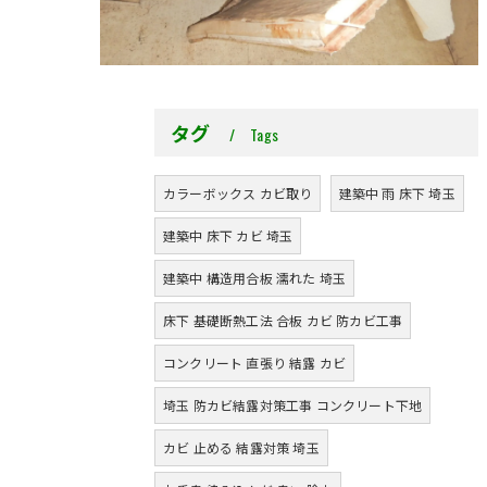
タグ
Tags
カラーボックス カビ取り
建築中 雨 床下 埼玉
建築中 床下 カビ 埼玉
建築中 構造用合板 濡れた 埼玉
床下 基礎断熱工法 合板 カビ 防カビ工事
コンクリート 直張り 結露 カビ
埼玉 防カビ結露対策工事 コンクリート下地
カビ 止める 結露対策 埼玉