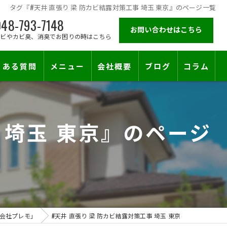
タグ『#天井 直張り 梁 防カビ結露対策工事 埼玉 東京』のページ一覧
48-793-7148
お問い合わせはこちら
カビやカビ臭、消臭でお困りの時はこちら
くある質問
メニュー
会社概要
ブログ
コラム
施工対応エリア
 埼玉 東京』のページ
会社プレモ」
#天井 直張り 梁 防カビ結露対策工事 埼玉 東京