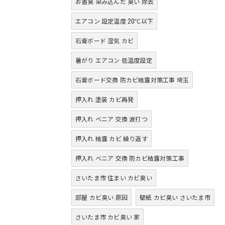
お香臭 染み込んだ 臭い 除去
エアコン 設定温度 20℃以下
石膏ボード 湿気 カビ
暑がり エアコン 低温度設定
石膏ボード交換 防カビ結露対策工事 埼玉
押入れ 塗装 カビ再発
押入れ ベニア 交換 波打つ
押入れ 結露 カビ 繰り返す
押入れ ベニア 交換 防カビ結露対策工事
さいたま市 住まい カビ臭い
部屋 カビ臭い 原因
壁紙 カビ臭い さいたま市
さいたま市 カビ臭い 家