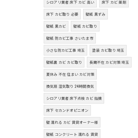
シロアリ業者 床下 カビ 高い
床下 カビ 薬剤
床下 カビ取り 必要
壁紙 黒ずみ
壁紙 黒カビ
壁紙 カビ取り
壁紙 防カビ工事 さいたま市
小さな防カビ工事 埼玉
塗装 カビ取り 埼玉
壁紙裏 カビ カビ取り
長期不在 カビ対策 埼玉
夏休み 不在 住まい カビ対策
換気扇 湿気取り 24時間換気
シロアリ業者 床下点検 カビ 指摘
床下 セカンドオピニオン
壁 濡れる カビ 賃貸オーナー様
壁紙 コンクリート 濡れる 賃貸