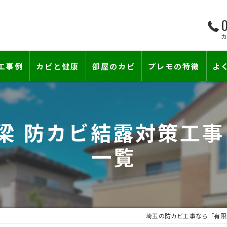
0
工事例
カビと健康
部屋のカビ
プレモの特徴
よ
て―
小さな防カビ工事
床下のカビ
 梁 防カビ結露対策工事
壁紙下地防カビ工事
建築中のカビ
一覧
壁紙カビ・壁紙下地のカビ
漏水事故のカビ
カビと結露対策
雨漏りによるカビ
賃貸住宅のカビ
コンクリートのカビ
埼玉の防カビ工事なら「有限
カビ臭い部屋
部屋の除菌消臭