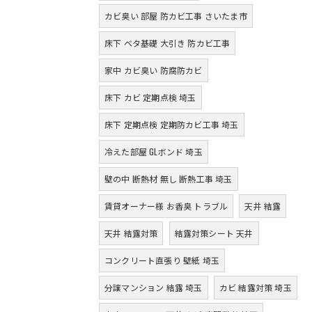
カビ臭い 部屋 防カビ工事 さいたま市
床下 ベタ基礎 大引き 防カビ工事
家中 カビ臭い 防腐防カビ
床下 カビ 定期点検 埼玉
床下 定期点検 定期防カビ工事 埼玉
冷えた部屋 GLボンド 埼玉
壁の中 断熱材 無し 断熱工事 埼玉
賃貸オーナー様 お香臭 トラブル
天井 結露
天井 結露対策
結露対策シート 天井
コンクリート直張り 壁紙 埼玉
分譲マンション 結露 埼玉
カビ 結露対策 埼玉