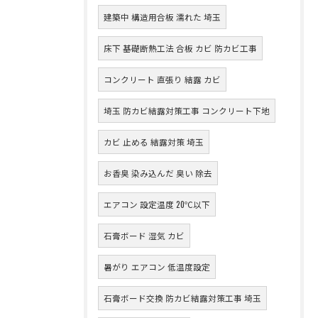
建築中 構造用合板 濡れた 埼玉
床下 基礎断熱工法 合板 カビ 防カビ工事
コンクリート 直張り 結露 カビ
埼玉 防カビ結露対策工事 コンクリート下地
カビ 止める 結露対策 埼玉
お香臭 染み込んだ 臭い 除去
エアコン 設定温度 20℃以下
石膏ボード 湿気 カビ
暑がり エアコン 低温度設定
石膏ボード交換 防カビ結露対策工事 埼玉