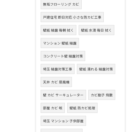
無垢フローリング カビ
戸建住宅 即日対応 小さな防カビ工事
壁紙 結露 毎朝 拭く
壁紙 水滴 毎日 拭く
マンション 壁紙 結露
コンクリート壁 結露対策
埼玉 結露対策工事
壁紙 濡れる 結露対策
天井 カビ 扇風機
壁 カビ サーキュレーター
カビ胞子 飛散
部屋 カビ 咳
壁紙 防カビ処理
埼玉 マンション 子供部屋