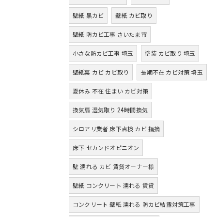
壁紙 黒カビ
壁紙 カビ取り
壁紙 防カビ工事 さいたま市
小さな防カビ工事 埼玉
塗装 カビ取り 埼玉
壁紙裏 カビ カビ取り
長期不在 カビ対策 埼玉
夏休み 不在 住まい カビ対策
換気扇 湿気取り 24時間換気
シロアリ業者 床下点検 カビ 指摘
床下 セカンドオピニオン
壁 濡れる カビ 賃貸オーナー様
壁紙 コンクリート 濡れる 賃貸
コンクリート 壁紙 濡れる 防カビ結露対策工事