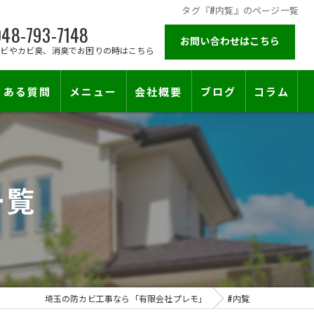
タグ『#内覧』のページ一覧
48-793-7148
お問い合わせはこちら
カビやカビ臭、消臭でお困りの時はこちら
くある質問
メニュー
会社概要
ブログ
コラム
施工対応エリア
一覧
止符を。賃貸オーナー様が最後に頼る専門工事
埼玉の防カビ工事なら「有限会社プレモ」
#内覧