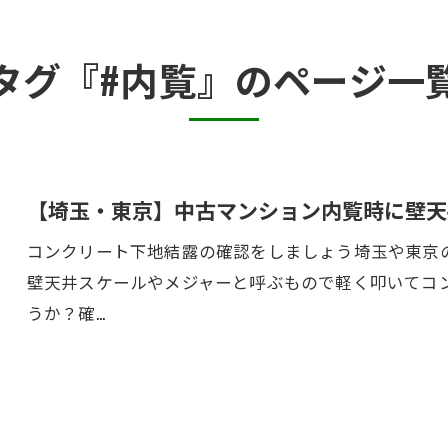
カビ臭い部屋
タグ『#内覧』のページ一
押入れ・収納・クローゼットのカビ
砂壁・珪藻土のカビ
半地下・地下室のカビ
【埼玉・東京】中古マンション内覧時に壁天
コンクリート下地結露の確認をしましょう埼玉や東京
壁天井スケールやメジャーと呼ぶもので軽く叩いてコ
うか？確…