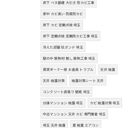
床下 ベタ基礎 大引き 防カビ工事
家中 カビ臭い 防腐防カビ
床下 カビ 定期点検 埼玉
床下 定期点検 定期防カビ工事 埼玉
冷えた部屋 GLボンド 埼玉
壁の中 断熱材 無し 断熱工事 埼玉
賃貸オーナー様 お香臭 トラブル
天井 結露
天井 結露対策
結露対策シート 天井
コンクリート直張り 壁紙 埼玉
分譲マンション 結露 埼玉
カビ 結露対策 埼玉
中古マンション 天井 カビ 専門業者 埼玉
埼玉 天井 結露
夏 結露 エアコン