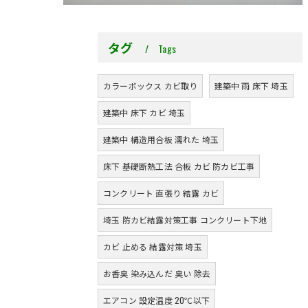
タグ
Tags
カラーボックス カビ取り
建築中 雨 床下 埼玉
建築中 床下 カビ 埼玉
建築中 構造用合板 濡れた 埼玉
床下 基礎断熱工法 合板 カビ 防カビ工事
コンクリート 直張り 結露 カビ
埼玉 防カビ結露対策工事 コンクリート下地
カビ 止める 結露対策 埼玉
お香臭 染み込んだ 臭い 除去
エアコン 設定温度 20℃以下