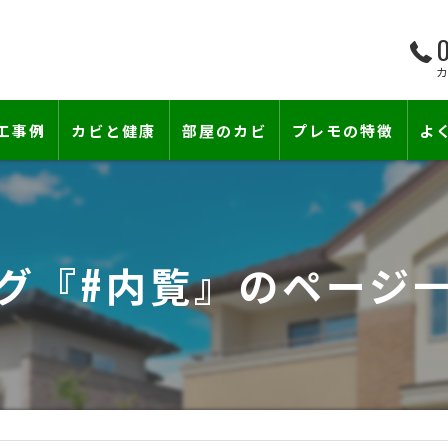
0
工事例
カビと健康
部屋のカビ
プレモの特徴
よ
て―
小さな防カビ工事
床下のカビ
壁紙下地防カビ工事
建築中のカビ
グ『#内覧』のページ
壁紙カビ・壁紙下地のカビ
コンクリートのカビ
賃貸住宅のカビ
漏水事故のカビ
『またか…』の天井結露クレームに終
雨漏りによるカビ
カビと結露対策
部屋の除菌消臭