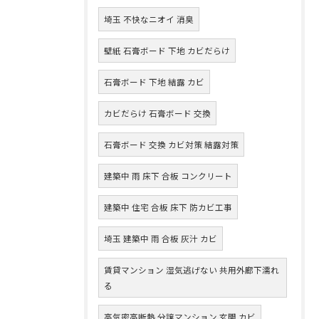
埼玉 不快なニオイ 消臭
壁紙 石膏ボード 下地 カビだらけ
石膏ボード 下地 結露 カビ
カビだらけ 石膏ボード 交換
石膏ボード 交換 カビ対策 結露対策
建築中 雨 床下 合板 コンクリート
建築中 住宅 合板 床下 防カビ工事
埼玉 建築中 雨 合板 灰汁 カビ
賃貸マンション 湿気逃げない 共用外廊下濡れ
る
高気密高断熱 分譲マンション 玄関 カビ