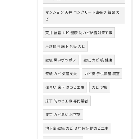
マンション 天井 コンクリート直張り 結露 カ
ビ
天井 結露 カビ 健康 防カビ結露対策工事
戸建住宅 床下 合板 カビ
壁紙 黒いポツポツ
壁紙 カビ 咳 健康
壁紙 カビ 気管支炎
カビ臭 子供部屋 寝室
住まい 床下 防カビ工事
カビ 健康
床下 防カビ工事 専門業者
東京 カビ臭い 地下室
地下室 壁紙 カビ ３年保証 防カビ工事