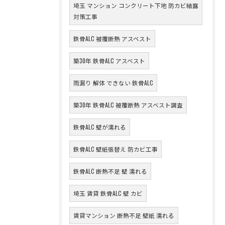
埼玉 マンション コンクリート下地 防カビ結露
対策工事
鉄骨ALC 被覆断熱 アスベスト
築30年 鉄骨ALC アスベスト
雨漏り 解体 できない 鉄骨ALC
築30年 鉄骨ALC 被覆断熱 アスベスト調査
鉄骨ALC 壁が濡れる
鉄骨ALC 壁紙張替え 防カビ工事
鉄骨ALC 断熱不足 壁 濡れる
埼玉 賃貸 鉄骨ALC 壁 カビ
賃貸マンション 断熱不足 壁紙 濡れる