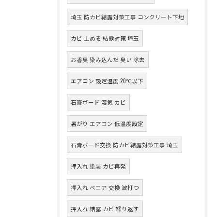
埼玉 防カビ結露対策工事 コンクリート下地
カビ 止める 結露対策 埼玉
お香臭 染み込んだ 臭い 除去
エアコン 設定温度 20℃以下
石膏ボード 湿気 カビ
暑がり エアコン 低温度設定
石膏ボード交換 防カビ結露対策工事 埼玉
押入れ 塗装 カビ再発
押入れ ベニア 交換 波打つ
押入れ 結露 カビ 繰り返す