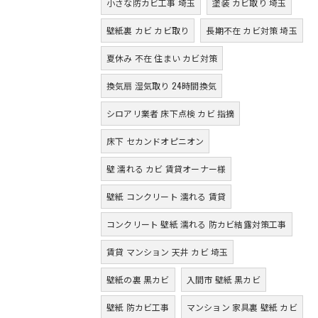
小さな防カビ工事 埼玉
塗装 カビ取り 埼玉
壁紙裏 カビ カビ取り
長期不在 カビ対策 埼玉
夏休み 不在 住まい カビ対策
換気扇 湿気取り 24時間換気
シロアリ業者 床下点検 カビ 指摘
床下 セカンドオピニオン
壁 濡れる カビ 賃貸オーナー様
壁紙 コンクリート 濡れる 賃貸
コンクリート 壁紙 濡れる 防カビ結露対策工事
賃貸 マンション 天井 カビ 埼玉
壁紙の裏 黒カビ
入間市 壁紙 黒カビ
壁紙 防カビ工事
マンション 家具裏 壁紙 カビ