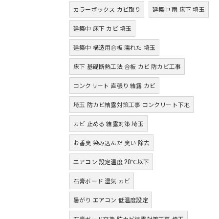
カラーボックス カビ取り
建築中 雨 床下 埼玉
建築中 床下 カビ 埼玉
建築中 構造用合板 濡れた 埼玉
床下 基礎断熱工法 合板 カビ 防カビ工事
コンクリート 直張り 結露 カビ
埼玉 防カビ結露対策工事 コンクリート下地
カビ 止める 結露対策 埼玉
お香臭 染み込んだ 臭い 除去
エアコン 設定温度 20℃以下
石膏ボード 湿気 カビ
暑がり エアコン 低温度設定
石膏ボード交換 防カビ結露対策工事 埼玉