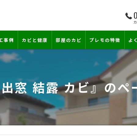
0
工事例
カビと健康
部屋のカビ
プレモの特徴
よ
て―
小さな防カビ工事
床下のカビ
壁紙下地防カビ工事
建築中のカビ
#出窓 結露 カビ』のペ
壁紙カビ・壁紙下地のカビ
コンクリートのカビ
賃貸住宅のカビ
漏水事故のカビ
『またか…』の天井結露クレームに終
雨漏りによるカビ
カビと結露対策
部屋の除菌消臭