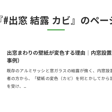
カビ臭い部屋
『#出窓 結露 カビ』のペー
押入れ・収納・クローゼットのカビ
砂壁・珪藻土のカビ
半地下・地下室のカビ
出窓まわりの壁紙が変色する理由｜内窓設置
事例）
既存のアルミサッシと窓ガラスの結露が強く、内窓設
者の方から、「壁紙の変色（カビ）を何とかしてから
を受け、…