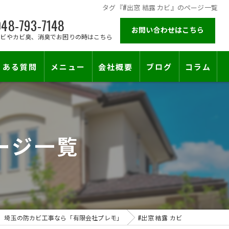
タグ『#出窓 結露 カビ』のページ一覧
48-793-7148
お問い合わせはこちら
カビやカビ臭、消臭でお困りの時はこちら
くある質問
メニュー
会社概要
ブログ
コラム
施工対応エリア
ージ一覧
止符を。賃貸オーナー様が最後に頼る専門工事
埼玉の防カビ工事なら「有限会社プレモ」
#出窓 結露 カビ