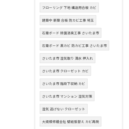
フローリング 下地 構造用合板 カビ
建築中 新築 合板 防カビ工事 埼玉
石膏ボード 除菌消臭工事 さいたま市
石膏ボード 黒カビ 防カビ工事 さいたま市
さいたま市 湿気取り 満水 押入れ
さいたま市 クローゼット カビ
さいたま市 階段下収納 カビ
さいたま市 マンション 湿気対策
湿気 逃げない クローゼット
大規模修繕会社 壁紙張替え カビ再発