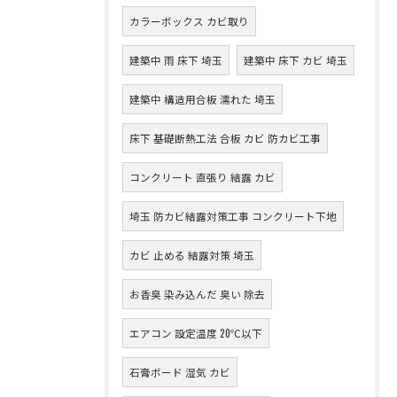
カラーボックス カビ取り
建築中 雨 床下 埼玉
建築中 床下 カビ 埼玉
建築中 構造用合板 濡れた 埼玉
床下 基礎断熱工法 合板 カビ 防カビ工事
コンクリート 直張り 結露 カビ
埼玉 防カビ結露対策工事 コンクリート下地
カビ 止める 結露対策 埼玉
お香臭 染み込んだ 臭い 除去
エアコン 設定温度 20℃以下
石膏ボード 湿気 カビ