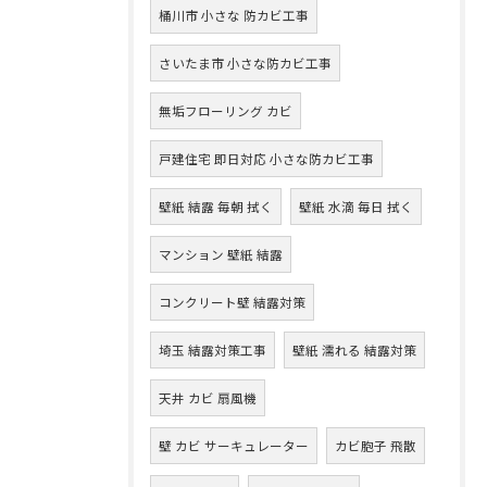
桶川市 小さな 防カビ工事
さいたま市 小さな防カビ工事
無垢フローリング カビ
戸建住宅 即日対応 小さな防カビ工事
壁紙 結露 毎朝 拭く
壁紙 水滴 毎日 拭く
マンション 壁紙 結露
コンクリート壁 結露対策
埼玉 結露対策工事
壁紙 濡れる 結露対策
天井 カビ 扇風機
壁 カビ サーキュレーター
カビ胞子 飛散