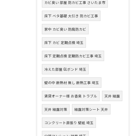
カビ臭い 部屋 防カビ工事 さいたま市
床下 ベタ基礎 大引き 防カビ工事
家中 カビ臭い 防腐防カビ
床下 カビ 定期点検 埼玉
床下 定期点検 定期防カビ工事 埼玉
冷えた部屋 GLボンド 埼玉
壁の中 断熱材 無し 断熱工事 埼玉
賃貸オーナー様 お香臭 トラブル
天井 結露
天井 結露対策
結露対策シート 天井
コンクリート直張り 壁紙 埼玉
分譲マンション 結露 埼玉