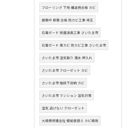
フローリング 下地 構造用合板 カビ
建築中 新築 合板 防カビ工事 埼玉
石膏ボード 除菌消臭工事 さいたま市
石膏ボード 黒カビ 防カビ工事 さいたま市
さいたま市 湿気取り 満水 押入れ
さいたま市 クローゼット カビ
さいたま市 階段下収納 カビ
さいたま市 マンション 湿気対策
湿気 逃げない クローゼット
大規模修繕会社 壁紙張替え カビ再発