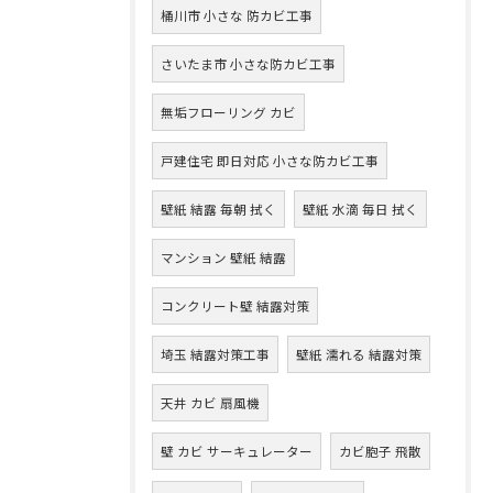
桶川市 小さな 防カビ工事
さいたま市 小さな防カビ工事
無垢フローリング カビ
戸建住宅 即日対応 小さな防カビ工事
壁紙 結露 毎朝 拭く
壁紙 水滴 毎日 拭く
マンション 壁紙 結露
コンクリート壁 結露対策
埼玉 結露対策工事
壁紙 濡れる 結露対策
天井 カビ 扇風機
壁 カビ サーキュレーター
カビ胞子 飛散