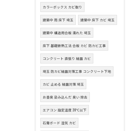
カラーボックス カビ取り
建築中 雨 床下 埼玉
建築中 床下 カビ 埼玉
建築中 構造用合板 濡れた 埼玉
床下 基礎断熱工法 合板 カビ 防カビ工事
コンクリート 直張り 結露 カビ
埼玉 防カビ結露対策工事 コンクリート下地
カビ 止める 結露対策 埼玉
お香臭 染み込んだ 臭い 除去
エアコン 設定温度 20℃以下
石膏ボード 湿気 カビ