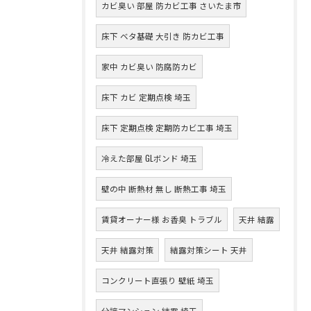
カビ臭い 部屋 防カビ工事 さいたま市
床下 ベタ基礎 大引き 防カビ工事
家中 カビ臭い 防腐防カビ
床下 カビ 定期点検 埼玉
床下 定期点検 定期防カビ工事 埼玉
冷えた部屋 GLボンド 埼玉
壁の中 断熱材 無し 断熱工事 埼玉
賃貸オーナー様 お香臭 トラブル
天井 結露
天井 結露対策
結露対策シート 天井
コンクリート直張り 壁紙 埼玉
分譲マンション 結露 埼玉