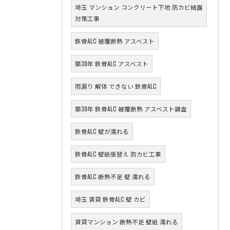
埼玉 マンション コンクリート下地 防カビ結露
対策工事
鉄骨ALC 被覆断熱 アスベスト
築30年 鉄骨ALC アスベスト
雨漏り 解体 できない 鉄骨ALC
築30年 鉄骨ALC 被覆断熱 アスベスト調査
鉄骨ALC 壁が濡れる
鉄骨ALC 壁紙張替え 防カビ工事
鉄骨ALC 断熱不足 壁 濡れる
埼玉 賃貸 鉄骨ALC 壁 カビ
賃貸マンション 断熱不足 壁紙 濡れる