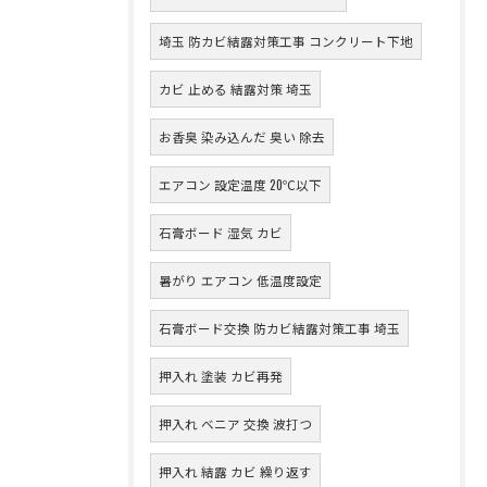
埼玉 防カビ結露対策工事 コンクリート下地
カビ 止める 結露対策 埼玉
お香臭 染み込んだ 臭い 除去
エアコン 設定温度 20℃以下
石膏ボード 湿気 カビ
暑がり エアコン 低温度設定
石膏ボード交換 防カビ結露対策工事 埼玉
押入れ 塗装 カビ再発
押入れ ベニア 交換 波打つ
押入れ 結露 カビ 繰り返す