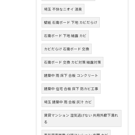
埼玉 不快なニオイ 消臭
壁紙 石膏ボード 下地 カビだらけ
石膏ボード 下地 結露 カビ
カビだらけ 石膏ボード 交換
石膏ボード 交換 カビ対策 結露対策
建築中 雨 床下 合板 コンクリート
建築中 住宅 合板 床下 防カビ工事
埼玉 建築中 雨 合板 灰汁 カビ
賃貸マンション 湿気逃げない 共用外廊下濡れ
る
高気密高断熱 分譲マンション 玄関 カビ