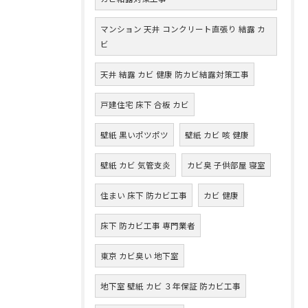
マンション 天井 コンクリート直張り 結露 カ
ビ
天井 結露 カビ 健康 防カビ結露対策工事
戸建住宅 床下 合板 カビ
壁紙 黒いポツポツ
壁紙 カビ 咳 健康
壁紙 カビ 気管支炎
カビ臭 子供部屋 寝室
住まい 床下 防カビ工事
カビ 健康
床下 防カビ工事 専門業者
東京 カビ臭い 地下室
地下室 壁紙 カビ ３年保証 防カビ工事