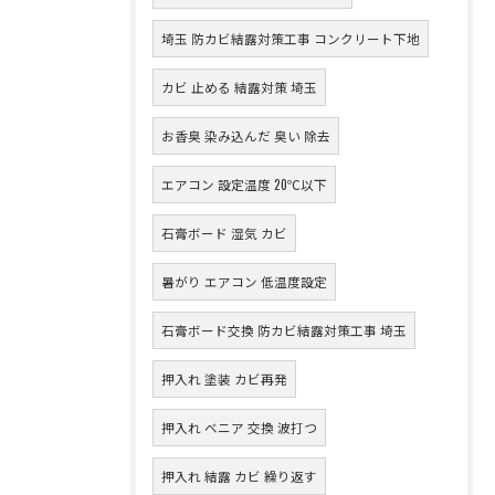
埼玉 防カビ結露対策工事 コンクリート下地
カビ 止める 結露対策 埼玉
お香臭 染み込んだ 臭い 除去
エアコン 設定温度 20℃以下
石膏ボード 湿気 カビ
暑がり エアコン 低温度設定
石膏ボード交換 防カビ結露対策工事 埼玉
押入れ 塗装 カビ再発
押入れ ベニア 交換 波打つ
押入れ 結露 カビ 繰り返す