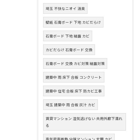
埼玉 不快なニオイ 消臭
壁紙 石膏ボード 下地 カビだらけ
石膏ボード 下地 結露 カビ
カビだらけ 石膏ボード 交換
石膏ボード 交換 カビ対策 結露対策
建築中 雨 床下 合板 コンクリート
建築中 住宅 合板 床下 防カビ工事
埼玉 建築中 雨 合板 灰汁 カビ
賃貸マンション 湿気逃げない 共用外廊下濡れ
る
高気密高断熱 分譲マンション 玄関 カビ