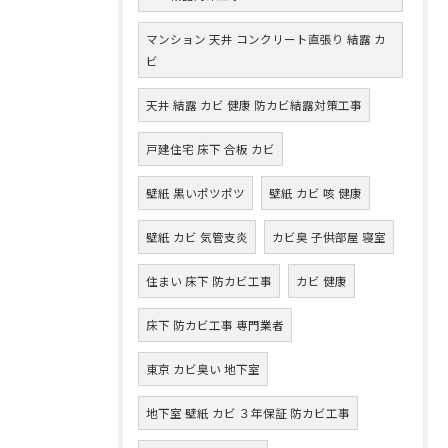
マンション 天井 コンクリート直張り 結露 カ
ビ
天井 結露 カビ 健康 防カビ結露対策工事
戸建住宅 床下 合板 カビ
壁紙 黒いポツポツ
壁紙 カビ 咳 健康
壁紙 カビ 気管支炎
カビ臭 子供部屋 寝室
住まい 床下 防カビ工事
カビ 健康
床下 防カビ工事 専門業者
東京 カビ臭い 地下室
地下室 壁紙 カビ ３年保証 防カビ工事