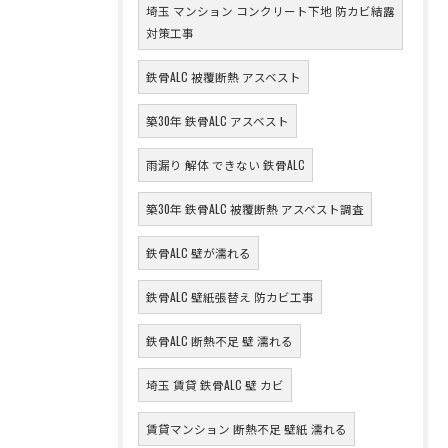
埼玉 マンション コンクリート下地 防カビ結露
対策工事
鉄骨ALC 被覆断熱 アスベスト
築30年 鉄骨ALC アスベスト
雨漏り 解体 できない 鉄骨ALC
築30年 鉄骨ALC 被覆断熱 アスベスト調査
鉄骨ALC 壁が濡れる
鉄骨ALC 壁紙張替え 防カビ工事
鉄骨ALC 断熱不足 壁 濡れる
埼玉 賃貸 鉄骨ALC 壁 カビ
賃貸マンション 断熱不足 壁紙 濡れる