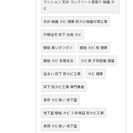
マンション 天井 コンクリート直張り 結露 カ
ビ
天井 結露 カビ 健康 防カビ結露対策工事
戸建住宅 床下 合板 カビ
壁紙 黒いポツポツ
壁紙 カビ 咳 健康
壁紙 カビ 気管支炎
カビ臭 子供部屋 寝室
住まい 床下 防カビ工事
カビ 健康
床下 防カビ工事 専門業者
東京 カビ臭い 地下室
地下室 壁紙 カビ ３年保証 防カビ工事
賃貸 カビ臭い 地下室