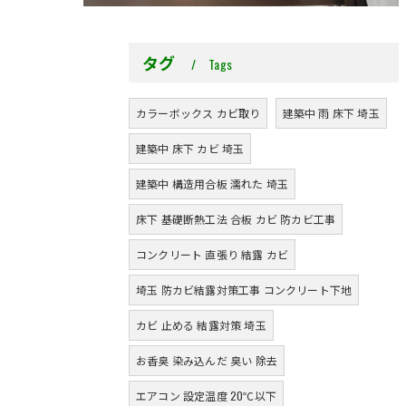
タグ
Tags
カラーボックス カビ取り
建築中 雨 床下 埼玉
建築中 床下 カビ 埼玉
建築中 構造用合板 濡れた 埼玉
床下 基礎断熱工法 合板 カビ 防カビ工事
コンクリート 直張り 結露 カビ
埼玉 防カビ結露対策工事 コンクリート下地
カビ 止める 結露対策 埼玉
お香臭 染み込んだ 臭い 除去
エアコン 設定温度 20℃以下