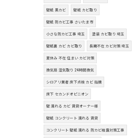
壁紙 黒カビ
壁紙 カビ取り
壁紙 防カビ工事 さいたま市
小さな防カビ工事 埼玉
塗装 カビ取り 埼玉
壁紙裏 カビ カビ取り
長期不在 カビ対策 埼玉
夏休み 不在 住まい カビ対策
換気扇 湿気取り 24時間換気
シロアリ業者 床下点検 カビ 指摘
床下 セカンドオピニオン
壁 濡れる カビ 賃貸オーナー様
壁紙 コンクリート 濡れる 賃貸
コンクリート 壁紙 濡れる 防カビ結露対策工事