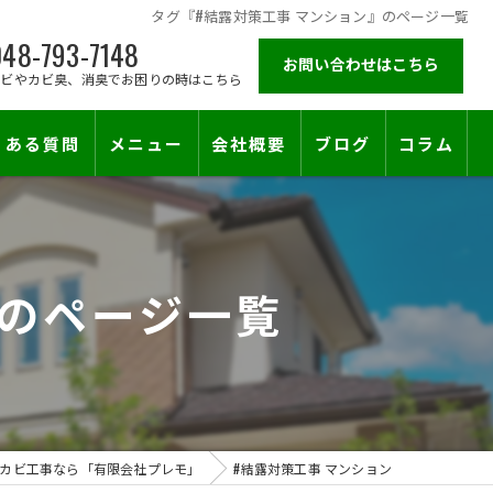
タグ『#結露対策工事 マンション』のページ一覧
48-793-7148
お問い合わせはこちら
カビやカビ臭、消臭でお困りの時はこちら
くある質問
メニュー
会社概要
ブログ
コラム
施工対応エリア
』のページ一覧
カビ工事なら「有限会社プレモ」
#結露対策工事 マンション
止符を。賃貸オーナー様が最後に頼る専門工事