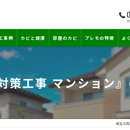
0
工事例
カビと健康
部屋のカビ
プレモの特徴
よ
て―
小さな防カビ工事
床下のカビ
壁紙下地防カビ工事
建築中のカビ
対策工事 マンション
壁紙カビ・壁紙下地のカビ
漏水事故のカビ
カビと結露対策
雨漏りによるカビ
賃貸住宅のカビ
コンクリートのカビ
埼玉の防
『またか…』の天井結露クレームに終
部屋の除菌消臭