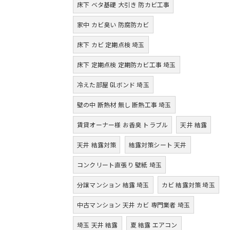
床下 ベタ基礎 大引き 防カビ工事
家中 カビ臭い 防腐防カビ
床下 カビ 定期点検 埼玉
床下 定期点検 定期防カビ工事 埼玉
冷えた部屋 GLボンド 埼玉
壁の中 断熱材 無し 断熱工事 埼玉
賃貸オーナー様 お香臭 トラブル
天井 結露
天井 結露対策
結露対策シート 天井
コンクリート直張り 壁紙 埼玉
分譲マンション 結露 埼玉
カビ 結露対策 埼玉
中古マンション 天井 カビ 専門業者 埼玉
埼玉 天井 結露
夏 結露 エアコン