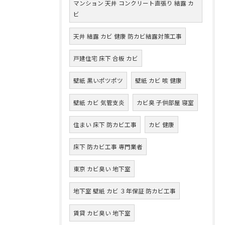
マンション 天井 コンクリート直張り 結露 カ
ビ
天井 結露 カビ 健康 防カビ結露対策工事
戸建住宅 床下 合板 カビ
壁紙 黒いポツポツ
壁紙 カビ 咳 健康
壁紙 カビ 気管支炎
カビ臭 子供部屋 寝室
住まい 床下 防カビ工事
カビ 健康
床下 防カビ工事 専門業者
東京 カビ臭い 地下室
地下室 壁紙 カビ ３年保証 防カビ工事
賃貸 カビ臭い 地下室