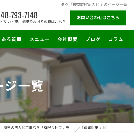
タグ『#結露対策 カビ』のページ一覧
48-793-7148
お問い合わせはこちら
カビやカビ臭、消臭でお困りの時はこちら
くある質問
メニュー
会社概要
ブログ
コラム
施工対応エリア
ージ一覧
埼玉の防カビ工事なら「有限会社プレモ」
#結露対策 カビ
止符を。賃貸オーナー様が最後に頼る専門工事