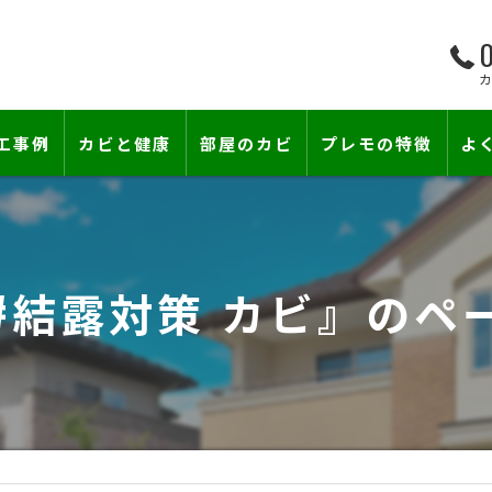
0
工事例
カビと健康
部屋のカビ
プレモの特徴
よ
て―
小さな防カビ工事
床下のカビ
壁紙下地防カビ工事
建築中のカビ
#結露対策 カビ』のペ
壁紙カビ・壁紙下地のカビ
漏水事故のカビ
カビと結露対策
雨漏りによるカビ
賃貸住宅のカビ
コンクリートのカビ
『またか…』の天井結露クレームに終
部屋の除菌消臭