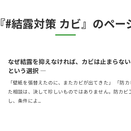
カビ臭い部屋
『#結露対策 カビ』のペー
半地下・地下室のカビ
砂壁・珪藻土のカビ
押入れ・収納・クローゼットのカビ
なぜ結露を抑えなければ、カビは止まらない
という選択 ―
「壁紙を張替えたのに、またカビが出てきた」 「防
た相談は、決して珍しいものではありません。防カビ
し、条件によ…