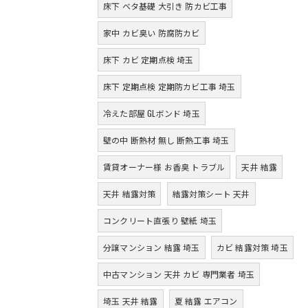
床下 ベタ基礎 大引き 防カビ工事
家中 カビ臭い 防腐防カビ
床下 カビ 定期点検 埼玉
床下 定期点検 定期防カビ工事 埼玉
冷えた部屋 GLボンド 埼玉
壁の中 断熱材 無し 断熱工事 埼玉
賃貸オーナー様 お香臭 トラブル
天井 結露
天井 結露対策
結露対策シート 天井
コンクリート直張り 壁紙 埼玉
分譲マンション 結露 埼玉
カビ 結露対策 埼玉
中古マンション 天井 カビ 専門業者 埼玉
埼玉 天井 結露
夏 結露 エアコン