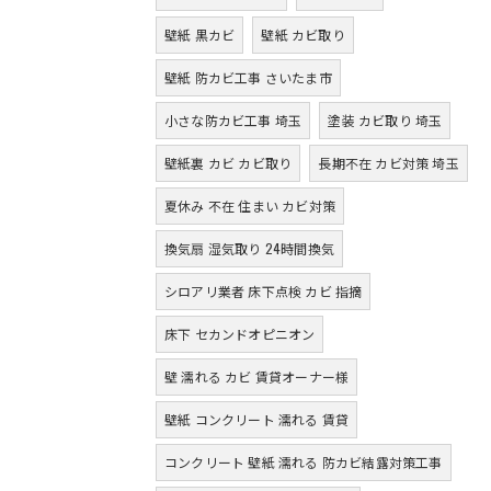
壁紙 黒カビ
壁紙 カビ取り
壁紙 防カビ工事 さいたま市
小さな防カビ工事 埼玉
塗装 カビ取り 埼玉
壁紙裏 カビ カビ取り
長期不在 カビ対策 埼玉
夏休み 不在 住まい カビ対策
換気扇 湿気取り 24時間換気
シロアリ業者 床下点検 カビ 指摘
床下 セカンドオピニオン
壁 濡れる カビ 賃貸オーナー様
壁紙 コンクリート 濡れる 賃貸
コンクリート 壁紙 濡れる 防カビ結露対策工事